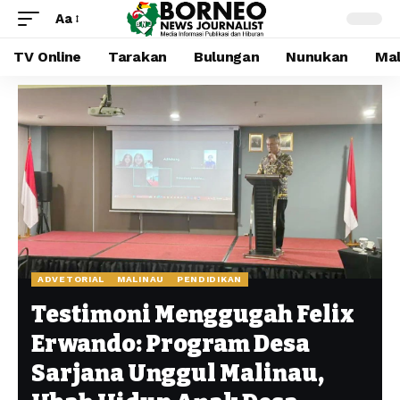
Aa
TV Online
Tarakan
Bulungan
Nunukan
Mal
ADVETORIAL
MALINAU
PENDIDIKAN
Testimoni Menggugah Felix
Erwando: Program Desa
Sarjana Unggul Malinau,