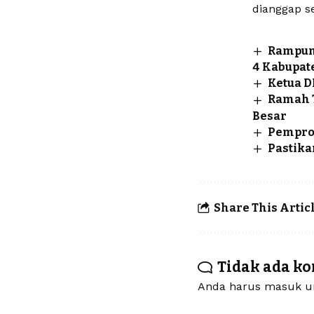
dianggap se
Rampung
4 Kabupat
Ketua D
Ramah T
Besar
Pempro
Pastika
Share This Artic
Tidak ada k
Anda harus
masuk
un