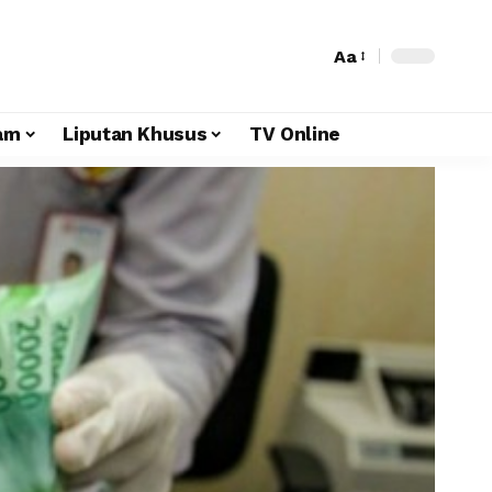
Aa
am
Liputan Khusus
TV Online