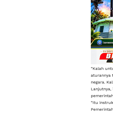
“Kalah unt
aturannya t
negara. Kal
Lanjutnya,
pemerintah
“Itu instru
Pemerintah 