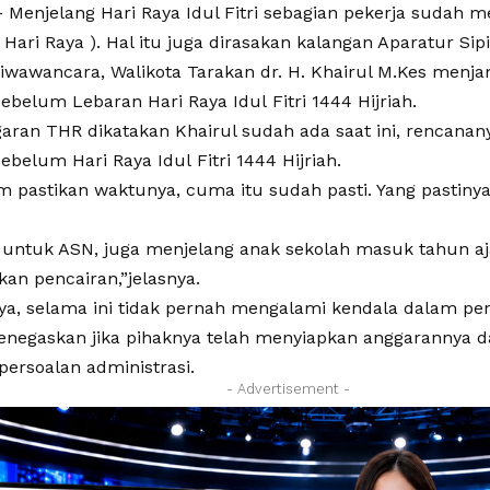
Menjelang Hari Raya Idul Fitri sebagian pekerja sudah
Hari Raya ). Hal itu juga dirasakan kalangan Aparatur Sip
diwawancara, Walikota Tarakan dr. H. Khairul M.Kes menj
ebelum Lebaran Hari Raya Idul Fitri 1444 Hijriah.
aran THR dikatakan Khairul sudah ada saat ini, rencanan
ebelum Hari Raya Idul Fitri 1444 Hijriah.
m pastikan waktunya, cuma itu sudah pasti. Yang pastin
 untuk ASN, juga menjelang anak sekolah masuk tahun aj
akan pencairan,”jelasnya.
ya, selama ini tidak pernah mengalami kendala dalam pen
enegaskan jika pihaknya telah menyiapkan anggarannya dan
ersoalan administrasi.
- Advertisement -