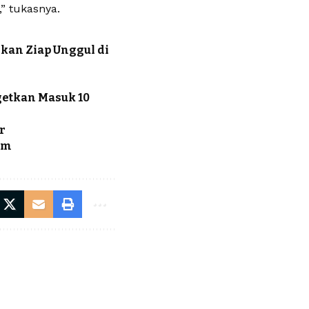
” tukasnya.
kan Ziap Unggul di
getkan Masuk 10
r
im