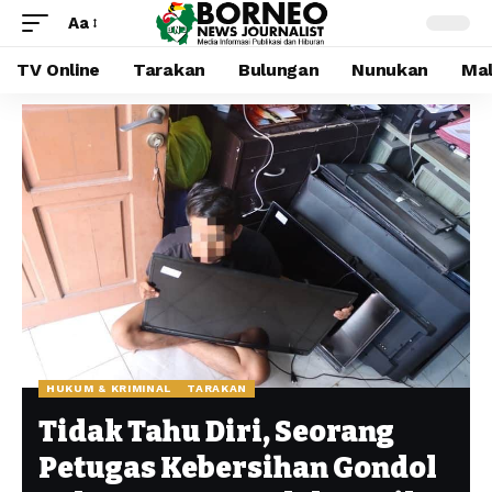
Aa
TV Online
Tarakan
Bulungan
Nunukan
Mal
HUKUM & KRIMINAL
TARAKAN
Tidak Tahu Diri, Seorang
Petugas Kebersihan Gondol