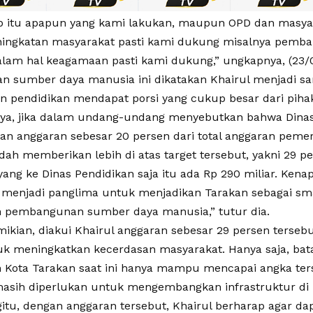
b itu apapun yang kami lakukan, maupun OPD dan masyar
ingkatan masyarakat pasti kami dukung misalnya pemb
lam hal keagamaan pasti kami dukung,” ungkapnya, (23/0
 sumber daya manusia ini dikatakan Khairul menjadi san
an pendidikan mendapat porsi yang cukup besar dari piha
nya, jika dalam undang-undang menyebutkan bahwa Dinas
n anggaran sebesar 20 persen dari total anggaran peme
ah memberikan lebih di atas target tersebut, yakni 29 pe
ang ke Dinas Pendidikan saja itu ada Rp 290 miliar. Kena
 menjadi panglima untuk menjadikan Tarakan sebagai sma
 pembangunan sumber daya manusia,” tutur dia.
mikian, diakui Khairul anggaran sebesar 29 persen terse
k meningkatkan kecerdasan masyarakat. Hanya saja, bat
 Kota Tarakan saat ini hanya mampu mencapai angka ter
asih diperlukan untuk mengembangkan infrastruktur di 
gitu, dengan anggaran tersebut, Khairul berharap agar da