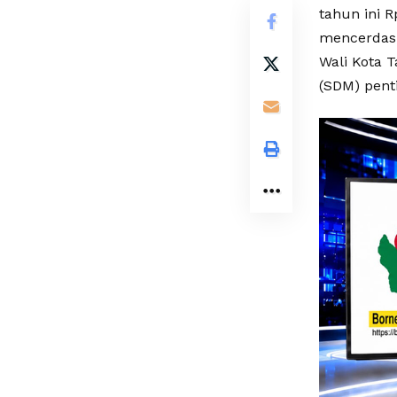
tahun ini R
mencerdask
Wali Kota 
(SDM) pent