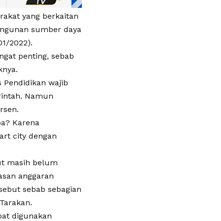
akat yang berkaitan
angunan sumber daya
1/2022).
gat penting, sebab
knya.
 Pendidikan wajib
rintah. Namun
rsen.
pa? Karena
rt city dengan
but masih belum
asan anggaran
sebut sebab sebagian
Tarakan.
pat digunakan