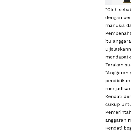
“Oleh seba
dengan pen
manusia da
Pembenahan
itu anggar
Dijelaskan
mendapatka
Tarakan sud
“Anggaran y
pendidikan
menjadikan
Kendati de
cukup untu
Pemerintah
anggaran m
Kendati be