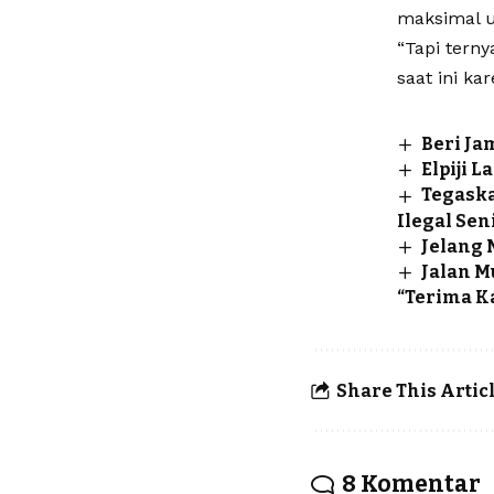
maksimal u
“Tapi tern
saat ini ka
Beri Ja
Elpiji 
Tegask
Ilegal Sen
Jelang 
Jalan Mu
“Terima K
Share This Artic
8 Komentar