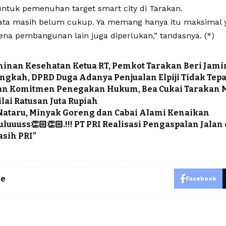
ntuk pemenuhan target smart city di Tarakan.
yata masih belum cukup. Ya memang hanya itu maksimal ya
rena pembangunan lain juga diperlukan,” tandasnya. (*)
minan Kesehatan Ketua RT, Pemkot Tarakan Beri Jami
Langkah, DPRD Duga Adanya Penjualan Elpiji Tidak Tep
an Komitmen Penegakan Hukum, Bea Cukai Tarakan
ilai Ratusan Juta Rupiah
Nataru, Minyak Goreng dan Cabai Alami Kenaikan
luuuss👏🏻👏🏻.!!! PT PRI Realisasi Pengaspalan Jalan d
asih PRI”
le
Facebook