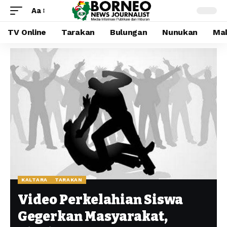
Aa
TV Online
Tarakan
Bulungan
Nunukan
Mal
KALTARA
TARAKAN
Video Perkelahian Siswa
Gegerkan Masyarakat,