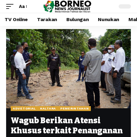
Aa
TV Online
Tarakan
Bulungan
Nunukan
Mal
ADVETORIAL
KALTARA
PEMERINTAHAN
Wagub Berikan Atensi
Khusus terkait Penanganan