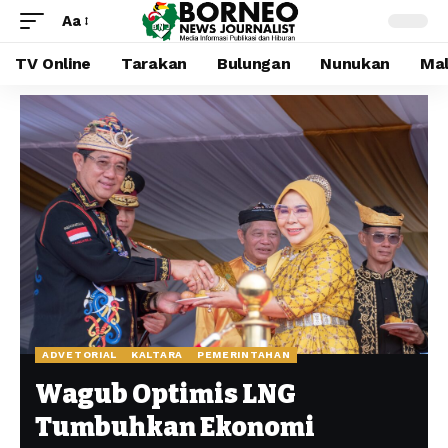
Aa
TV Online
Tarakan
Bulungan
Nunukan
Mal
ADVETORIAL
KALTARA
PEMERINTAHAN
Wagub Optimis LNG
Tumbuhkan Ekonomi