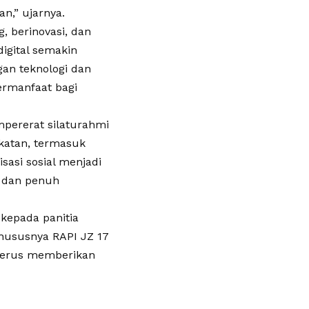
an,” ujarnya.
, berinovasi, dan
igital semakin
an teknologi dan
ermanfaat bagi
mpererat silaturahmi
katan, termasuk
sasi sosial menjadi
, dan penuh
kepada panitia
hususnya RAPI JZ 17
 terus memberikan