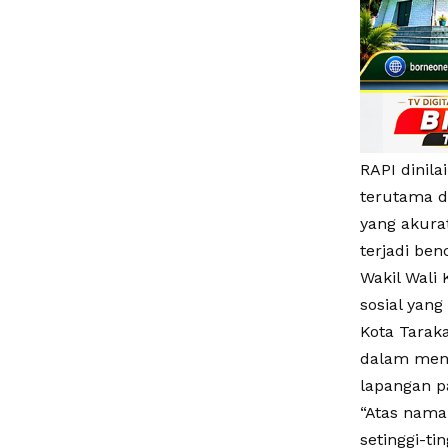
RAPI dinila
terutama d
yang akura
terjadi ben
Wakil Wali 
sosial yan
Kota Tarak
dalam mend
lapangan pa
“Atas nama
setinggi-t