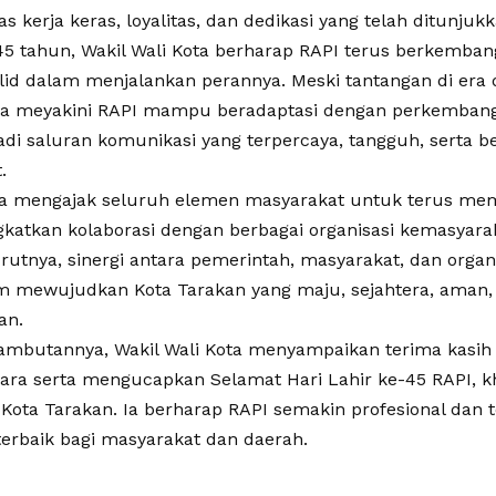
as kerja keras, loyalitas, dan dedikasi yang telah ditunjukk
45 tahun, Wakil Wali Kota berharap RAPI terus berkembang
lid dalam menjalankan perannya. Meski tantangan di era d
ia meyakini RAPI mampu beradaptasi dengan perkembang
adi saluran komunikasi yang terpercaya, tangguh, serta b
.
, ia mengajak seluruh elemen masyarakat untuk terus me
katkan kolaborasi dengan berbagai organisasi kemasyara
utnya, sinergi antara pemerintah, masyarakat, dan organi
m mewujudkan Kota Tarakan yang maju, sejahtera, aman
an.
mbutannya, Wakil Wali Kota menyampaikan terima kasih 
ara serta mengucapkan Selamat Hari Lahir ke-45 RAPI, k
 Kota Tarakan. Ia berharap RAPI semakin profesional dan
terbaik bagi masyarakat dan daerah.