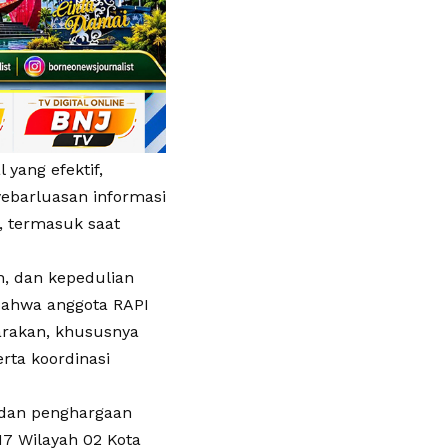
 yang efektif,
barluasan informasi
, termasuk saat
n, dan kepedulian
 bahwa anggota RAPI
arakan, khususnya
rta koordinasi
 dan penghargaan
17 Wilayah 02 Kota