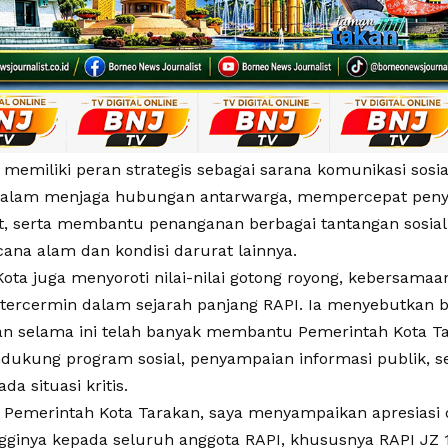
i memiliki peran strategis sebagai sarana komunikasi sosial
alam menjaga hubungan antarwarga, mempercepat penye
t, serta membantu penanganan berbagai tantangan sosial
cana alam dan kondisi darurat lainnya.
Kota juga menyoroti nilai-nilai gotong royong, kebersamaa
g tercermin dalam sejarah panjang RAPI. Ia menyebutkan
an selama ini telah banyak membantu Pemerintah Kota T
ukung program sosial, penyampaian informasi publik, se
da situasi kritis.
 Pemerintah Kota Tarakan, saya menyampaikan apresiasi
ingginya kepada seluruh anggota RAPI, khususnya RAPI JZ 