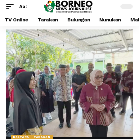
Aa
TV Online
Tarakan
Bulungan
Nunukan
Mal
KALTARA
TARAKAN