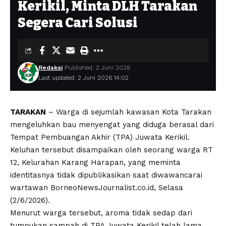
Kerikil, Minta DLH Tarakan
Segera Cari Solusi
Redaksi
Published: 2 Juni 2026
Last updated: 2 Juni 2026 14:02
TARAKAN
– Warga di sejumlah kawasan Kota Tarakan
mengeluhkan bau menyengat yang diduga berasal dari
Tempat Pembuangan Akhir (TPA) Juwata Kerikil.
Keluhan tersebut disampaikan oleh seorang warga RT
12, Kelurahan Karang Harapan, yang meminta
identitasnya tidak dipublikasikan saat diwawancarai
wartawan BorneoNewsJournalist.co.id, Selasa
(2/6/2026).
Menurut warga tersebut, aroma tidak sedap dari
tumpukan sampah di TPA Juwata Kerikil telah lama