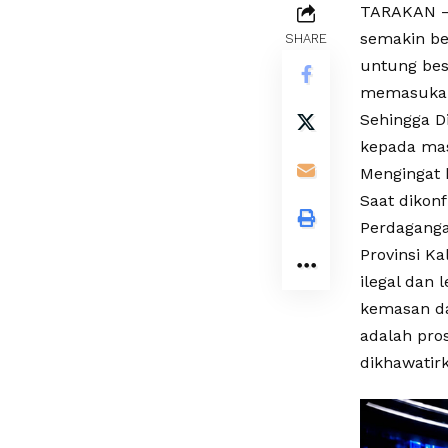
TARAKAN – 
semakin be
SHARE
untung bes
memasukan 
Sehingga D
kepada mas
Mengingat 
Saat dikon
Perdaganga
Provinsi Ka
ilegal dan 
kemasan da
adalah pro
dikhawatir