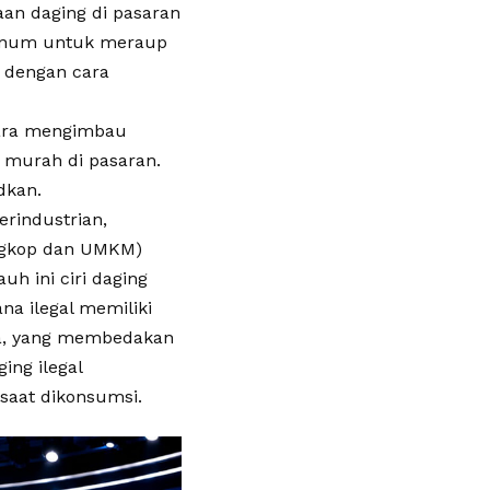
an daging di pasaran
oknum untuk meraup
 dengan cara
tara mengimbau
 murah di pasaran.
dkan.
erindustrian,
dagkop dan UMKM)
uh ini ciri daging
ana ilegal memiliki
ja, yang membedakan
ing ilegal
saat dikonsumsi.