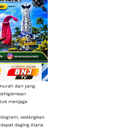
murah dari yang
Kehigienisan
ntuk menjaga
kilogram, sedangkan
erdapat daging Alana