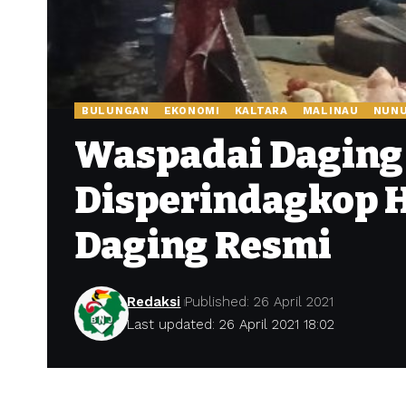
BULUNGAN
EKONOMI
KALTARA
MALINAU
NUN
Waspadai Daging 
Disperindagkop 
Daging Resmi
Redaksi
Published: 26 April 2021
Last updated: 26 April 2021 18:02