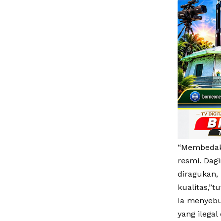
“Membedaka
resmi. Dag
diragukan,
kualitas,”tu
Ia menyebu
yang ilegal