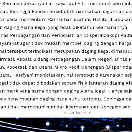
Semakin dekatnya hari raya Idul Fitri membuat perminta
sar. Sehingga kondisi tersebut dimanfaatkan sejumlah 
ar pada momentum Ramadhan saat ini. Hal itu dilakukan
daging Alana ilegal yang tidak diketahui keamanannya.
inas Perdagangan dan Perindustrian (Disperindakop) Kal
yarakat agar tidak mudah membeli daging dengan harga
hal tersebut terindikasi merupakan daging ilegal dimaksu
firmasi, Kepala Bidang Perdagangan Dalam Negeri, Dinas P
n, Koperasi, dan Usaha Mikro Kecil Menengah (Disperin
ltara, Hasriyani menjelaskan, hal tersebut dikarenakan seja
legal tidak dapat dibedakan secara fisik lantaran daging Al
n merk yang sama dengan daging Alana legal. Hanya sa
ses penyimpanan daging pada suhu tertentu. Sehingga dag
kan tidak memenuhi standar keamanan dan kehegienisan 
- Advertisement -