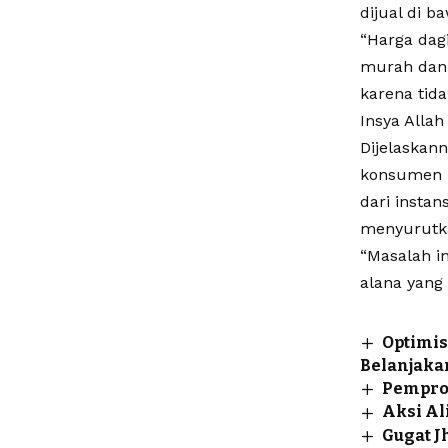
dijual di 
“Harga dagi
murah dan 
karena tid
Insya Allah
Dijelaskan
konsumen m
dari insta
menyurutka
“Masalah in
alana yang 
Optimis
Belanjak
Pemprov
Aksi Al
Gugat 