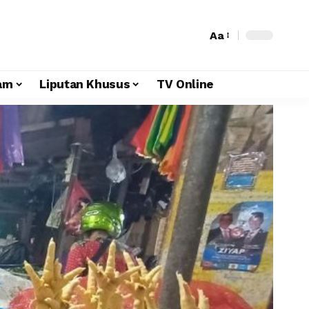
Aa
am
Liputan Khusus
TV Online