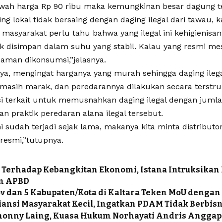
bawah harga Rp 90 ribu maka kemungkinan besar dagung te
ng lokal tidak bersaing dengan daging ilegal dari tawau, k
masyarakat perlu tahu bahwa yang ilegal ini kehigienisa
ak disimpan dalam suhu yang stabil. Kalau yang resmi 
 aman dikonsumsi,”jelasnya.
nya, mengingat harganya yang murah sehingga daging ilega
asih marak, dan peredarannya dilakukan secara terstru
nsi terkait untuk memusnahkan daging ilegal dengan jumla
n praktik peredaran alana ilegal tersebut.
i sudah terjadi sejak lama, makanya kita minta distribut
resmi,”tutupnya.
 Terhadap Kebangkitan Ekonomi, Istana Intruksikan
an APBD
 dan 5 Kabupaten/Kota di Kaltara Teken MoU denga
iansi Masyarakat Kecil, Ingatkan PDAM Tidak Berbisn
Jhonny Laing, Kuasa Hukum Norhayati Andris Angga