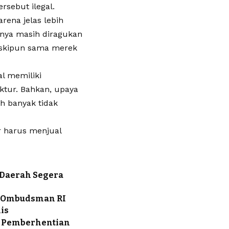
rsebut ilegal.
arena jelas lebih
nnya masih diragukan
meskipun sama merek
l memiliki
ktur. Bahkan, upaya
h banyak tidak
or harus menjual
 Daerah Segera
n Ombudsman RI
is
p Pemberhentian