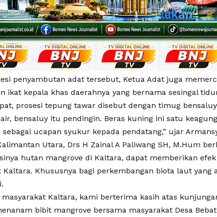
esi penyambutan adat tersebut, Ketua Adat juga memerci
 ikat kepala khas daerahnya yang bernama sesingal tid
pat, prosesi tepung tawar disebut dengan timug bensaluy
air, bensaluy itu pendingin. Beras kuning ini satu keagun
 sebagai ucapan syukur kepada pendatang,” ujar Armansy
alimantan Utara, Drs H Zainal A Paliwang SH, M.Hum be
asinya hutan mangrove di Kaltara, dapat memberikan efek p
 Kaltara. Khususnya bagi perkembangan biota laut yang a
.
 masyarakat Kaltara, kami berterima kasih atas kunjunga
menanam bibit mangrove bersama masyarakat Desa Bebatu