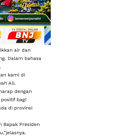
kkan air dan
ung. Dalam bahasa
.
gan kami di
ah Ali.
rharap dengan
ositif bagi
da di provinsi
n Bapak Presiden
,”jelasnya.