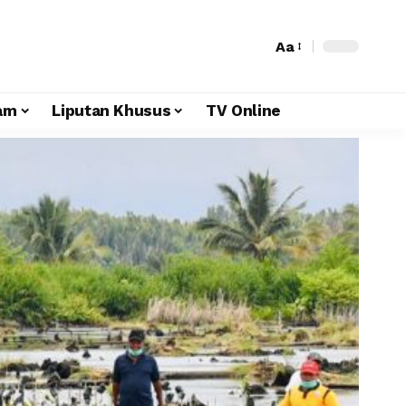
Aa
am
Liputan Khusus
TV Online