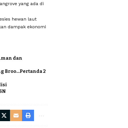
angrove yang ada di
pesies hewan laut
rikan dampak ekonomi
 Aman dan
ng Broo…Pertanda 2
isi
ASN