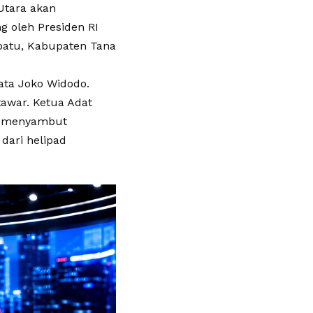
Utara akan
ng oleh Presiden RI
batu, Kabupaten Tana
kata Joko Widodo.
tawar. Ketua Adat
ak menyambut
dari helipad