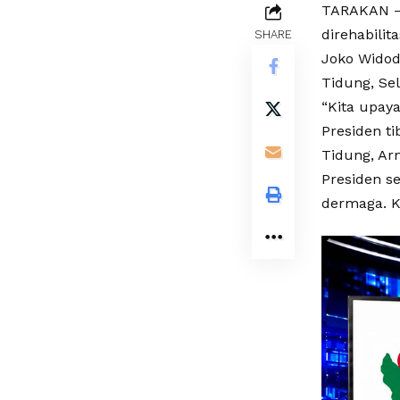
TARAKAN – 
direhabilit
SHARE
Joko Widod
Tidung, Sel
“Kita upaya
Presiden t
Tidung, Ar
Presiden s
dermaga. K