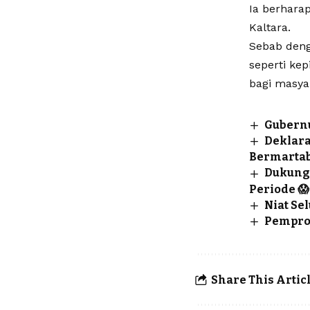
Ia berhara
Kaltara.
Sebab denga
seperti ke
bagi masyar
Gubernu
Deklara
Bermarta
Dukunga
Periode 😱
Niat Se
Pemprov
Share This Artic