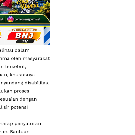
alinau dalam
rima oleh masyarakat
n tersebut,
uan, khususnya
nyandang disabilitas.
akukan proses
sesuaian dengan
isir potensi
rharap penyaluran
aran. Bantuan