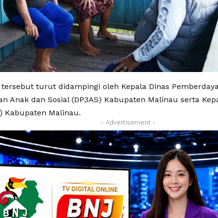
 tersebut turut didampingi oleh Kepala Dinas Pemberda
an Anak dan Sosial (DP3AS) Kabupaten Malinau serta Kepa
 Kabupaten Malinau.
- Advertisement -