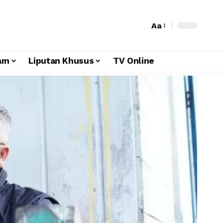
Aa
am
Liputan Khusus
TV Online