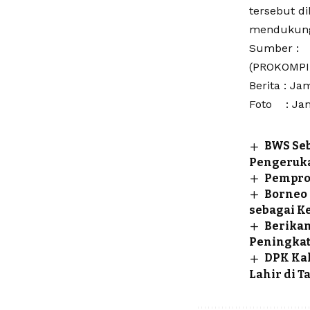
tersebut 
mendukung 
Sumber :
(PROKOMP
Berita : Ja
Foto : Ja
BWS Seb
Pengeruk
Pemprov
Borneo 
sebagai K
Berikan
Peningkat
DPK Kal
Lahir di 