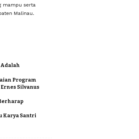
g mampu serta
aten Malinau.
 Adalah
paian Program
 Ernes Silvanus
 Berharap
u Karya Santri