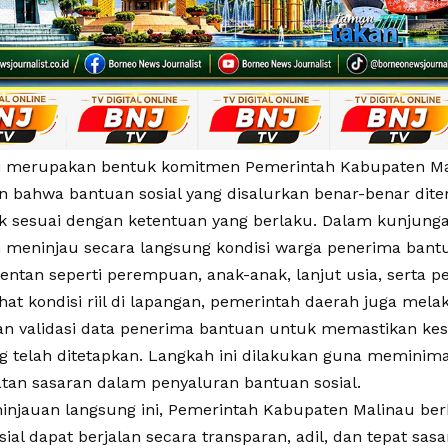
ni merupakan bentuk komitmen Pemerintah Kabupaten M
 bahwa bantuan sosial yang disalurkan benar-benar dite
k sesuai dengan ketentuan yang berlaku. Dalam kunjunga
meninjau secara langsung kondisi warga penerima bant
ntan seperti perempuan, anak-anak, lanjut usia, serta pe
hat kondisi riil di lapangan, pemerintah daerah juga mel
 dan validasi data penerima bantuan untuk memastikan ke
ng telah ditetapkan. Langkah ini dilakukan guna meminimal
atan sasaran dalam penyaluran bantuan sosial.
ninjauan langsung ini, Pemerintah Kabupaten Malinau be
ial dapat berjalan secara transparan, adil, dan tepat sas