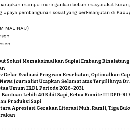
diharapkan mampu meringankan beban masyarakat kuran
upaya pembangunan sosial yang berkelanjutan di Kabup
IM MALINAU)
msen
msen
ut Solusi Memaksimalkan Suplai Embung Binalatung
an
 Gelar Evaluasi Program Kesehatan, Optimalkan Ca
News Journalist Ucapkan Selamat atas Terpilihnya Dr.
etua Umum IKDL Periode 2026–2031
 Bantuan Lebih 40 Bibit Sapi, Ketua Komite III DPD-RI
an Produksi Sapi
tara Apresiasi Gerakan Literasi Muh. Ramli, Tiga Buk
Tarakan