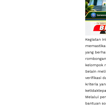
Kegiatan i
memastikan
yang berha
rombongan 
kelompok re
Selain meli
verifikasi
kriteria ya
ketidaktep
Melalui pe
bantuan sos