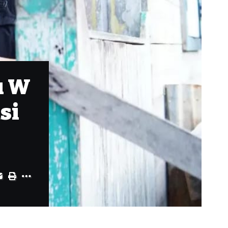
u W
si