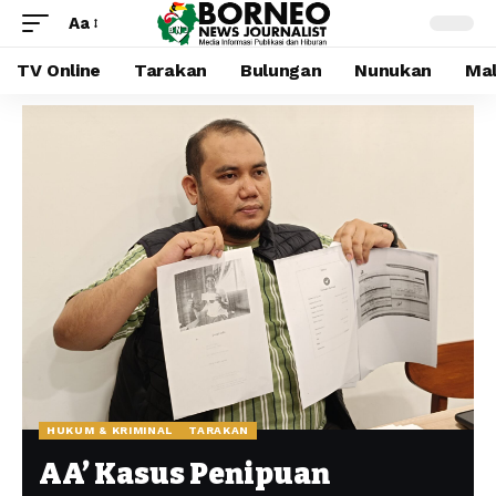
Aa
TV Online
Tarakan
Bulungan
Nunukan
Mal
HUKUM & KRIMINAL
TARAKAN
AA’ Kasus Penipuan