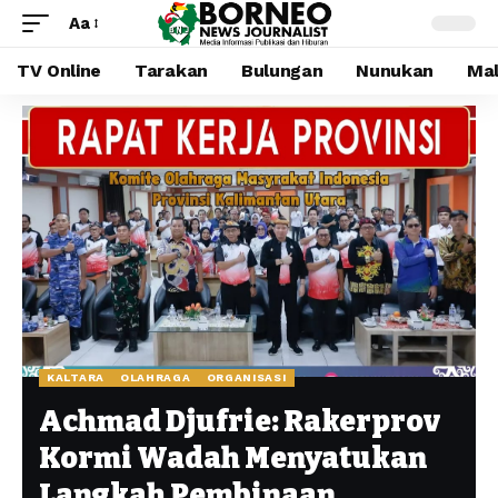
Aa
TV Online
Tarakan
Bulungan
Nunukan
Mal
KALTARA
OLAHRAGA
ORGANISASI
Achmad Djufrie: Rakerprov
Kormi Wadah Menyatukan
Langkah Pembinaan