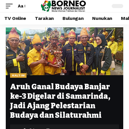
Aa
TV Online
Tarakan
Bulungan
Nunukan
Mal
KALTIM
Aruh Ganal Budaya Banjar
ke-3 Digelar di Samarinda,
Jadi Ajang Pelestarian
Budaya dan Silaturahmi