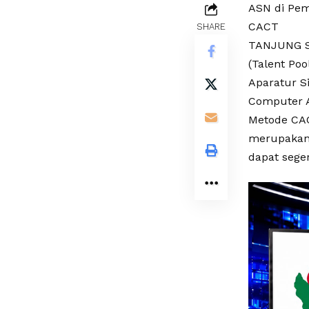
ASN di Pem
CACT
SHARE
TANJUNG S
(Talent Po
Aparatur S
Computer A
Metode CAC
merupakan
dapat sege