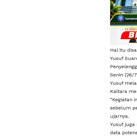
Hal itu di
Yusuf Suard
Penyelengg
Senin (26/7
Yusuf mela
Kaltara me
“Kegiatan 
sebelum pe
ujarnya.
Yusuf juga
data poten