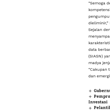
“Semoga d
kompetensi
pengumpula
dieliminir,”
Sejalan de
menyampai
karakterist
data berbas
(SIASN) ya
madya jenj
“Cakupan ta
dan emergin
Gubernu
Pemprov
Investasi
Pelanti