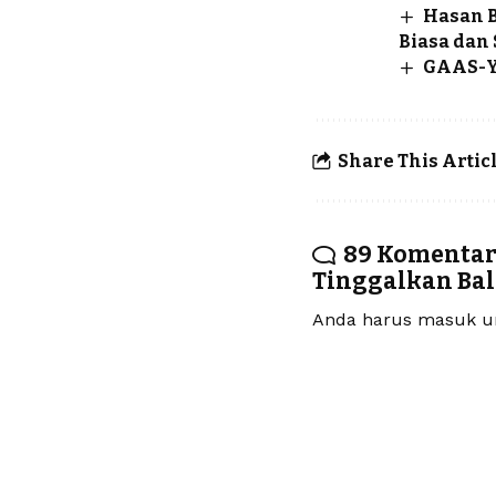
Hasan B
Biasa dan 
GAAS-YE
Share This Artic
89 Komenta
Tinggalkan Ba
Anda harus
masuk
un