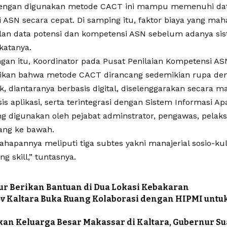
engan digunakan metode CACT ini mampu memenuhi dat
 ASN secara cepat. Di samping itu, faktor biaya yang mah
n data potensi dan kompetensi ASN sebelum adanya si
 katanya.
ngan itu, Koordinator pada Pusat Penilaian Kompetensi A
kan bahwa metode CACT dirancang sedemikian rupa de
ik, diantaranya berbasis digital, diselenggarakan secara m
is aplikasi, serta terintegrasi dengan Sistem Informasi Ap
ng digunakan oleh pejabat adminstrator, pengawas, pelaks
ang ke bawah.
hapannya meliputi tiga subtes yakni manajerial sosio-kultur
g skill,” tuntasnya.
r Berikan Bantuan di Dua Lokasi Kebakaran
 Kaltara Buka Ruang Kolaborasi dengan HIPMI untuk
kan Keluarga Besar Makassar di Kaltara, Gubernur S