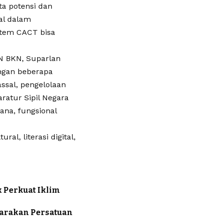
a potensi dan
al dalam
stem CACT bisa
SN BKN, Suparlan
ngan beberapa
assal, pengelolaan
aratur Sipil Negara
ana, fungsional
al, literasi digital,
 Perkuat Iklim
uarakan Persatuan