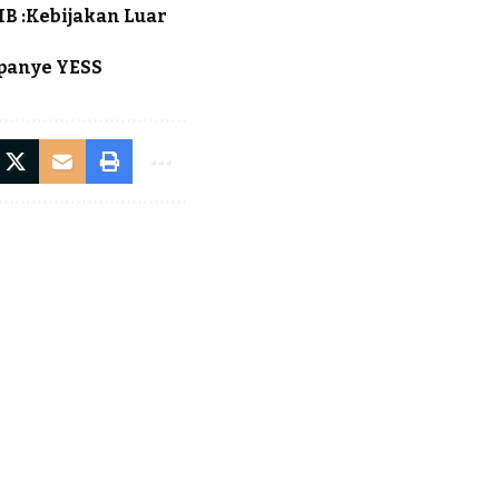
B :Kebijakan Luar
panye YESS