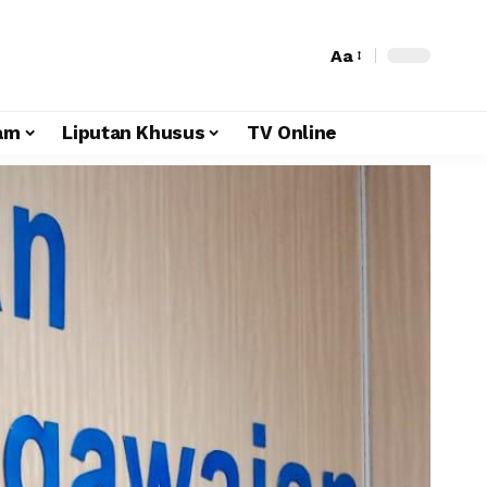
Aa
am
Liputan Khusus
TV Online