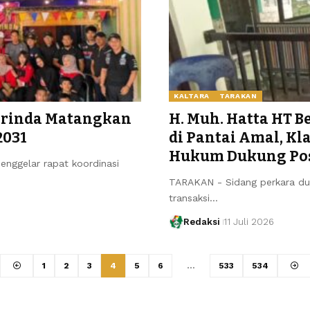
KALTARA
TARAKAN
rinda Matangkan
H. Muh. Hatta HT 
2031
di Pantai Amal, K
Hukum Dukung Pos
ggelar rapat koordinasi
TARAKAN - Sidang perkara du
transaksi…
Redaksi
11 Juli 2026
1
2
3
4
5
6
…
533
534