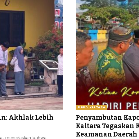
DPRD KALTARA
n: Akhlak Lebih
Penyambutan Kapol
Kaltara Tegaskan 
Keamanan Daerah
a, menegaskan bahwa