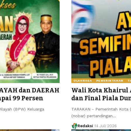
OLAHRAGA
PEMERINTAHAN
T
ILAYAH dan DAERAH
Wali Kota Khairul
apai 99 Persen
dan Final Piala D
ilayah (BPW) Keluarga
TARAKAN - Pemerintah Kota (
(nobar) pertandingan…
Redaksi
14 Juli 2026