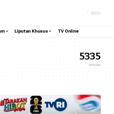
am
Liputan Khusus
TV Online
5335
Articles