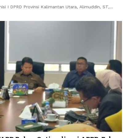
i I DPRD Provinsi Kalimantan Utara, Alimuddin, ST,…