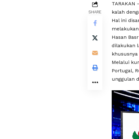
TARAKAN – 
kalah denga
SHARE
Hal ini dis
melakukan 
Hasan Basri
dilakukan
khususnya 
Melalui ku
Portugal, 
unggulan d