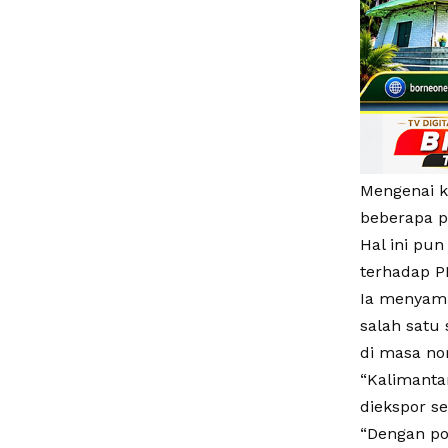
Mengenai k
beberapa p
Hal ini pu
terhadap P
Ia menyamp
salah satu
di masa no
“Kalimanta
diekspor s
“Dengan pot