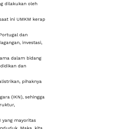
g dilakukan oleh
 saat ini UMKM kerap
Portugal dan
gangan, investasi,
asama dalam bidang
ndidikan dan
listrikan, pihaknya
gara (IKN), sehingga
ruktur,
N yang mayoritas
nduduk. Maka, kita