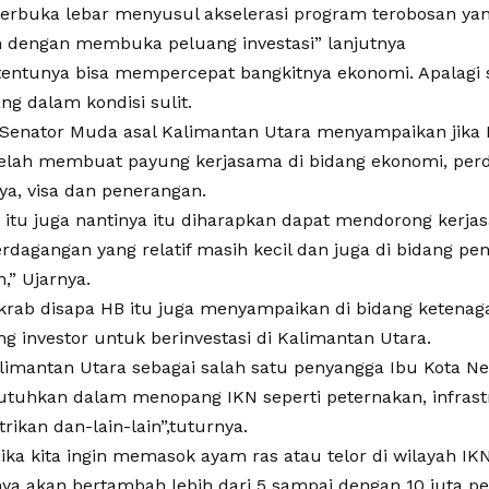
terbuka lebar menyusul akselerasi program terobosan yan
 dengan membuka peluang investasi” lanjutnya
i tentunya bisa mempercepat bangkitnya ekonomi. Apalagi
ng dalam kondisi sulit.
 Senator Muda asal Kalimantan Utara menyampaikan jika 
telah membuat payung kerjasama di bidang ekonomi, perda
ya, visa dan penerangan.
 itu juga nantinya itu diharapkan dapat mendorong kerj
rdagangan yang relatif masih kecil dan juga di bidang pe
,” Ujarnya.
akrab disapa HB itu juga menyampaikan di bidang ketenaga
 investor untuk berinvestasi di Kalimantan Utara.
alimantan Utara sebagai salah satu penyangga Ibu Kota Ne
utuhkan dalam menopang IKN seperti peternakan, infrast
trikan dan-lain-lain”,tuturnya.
jika kita ingin memasok ayam ras atau telor di wilayah IK
a akan bertambah lebih dari 5 sampai dengan 10 juta pe