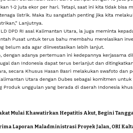
 1-2 juta ekor per hari. Tetapi, saat ini kita tidak bisa
enaga listrik. Maka itu sangatlah penting jika kita melakuk
strikan,” Lanjutnya.
LD DPD RI asal Kalimantan Utara, ia juga meminta kepad
ntah Pusat untuk terus bahu membahu merelasikan inve
ng belum ada agar diinvestasikan lebih lanjut.
p, dengan adanya pertemuan ini kedepannya kerjasama di
ugal dan Indonesia dapat terus berlanjut dan ditingkatkan
cara, secara Khusus Hasan Basri melakukan swafoto dan 
Kalimantan Utara dengan Dubes sebagai komitmen untu
Produk unggulan yang berada di daerah Indonesia khus
kat Mulai Khawatirkan Hepatitis Akut, Begini Tangg
rima Laporan Maladministrasi Proyek Jalan, ORI Kal