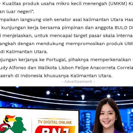
Kualitas produk usaha mikro kecil menengah (UMKM) Ka
n luar negeri”.
ampaikan langsung oleh senator asal kalimantan Utara Has
kunjungan kerja bersama pimpinan dan anggota BULD DP
 menjelaskan, untuk mencapai target pasar skala internas
 langkah dengan mendukung mempromosikan produk UMK
di Kalimantan Utara.
njungan kerjanya ke Portugal, pihaknya memperkenalkan
Rudy Alfonso dan Walikota Lisbon Felipe Anacorreta Corre
aerah di Indonesia khususnya Kalimantan Utara.
- Advertisement -