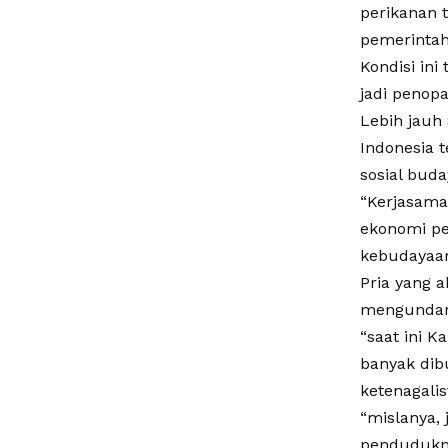
perikanan 
pemerintah
Kondisi in
jadi penopa
Lebih jauh
Indonesia 
sosial buda
“Kerjasama
ekonomi pe
kebudayaan
Pria yang 
mengundang
“saat ini K
banyak dib
ketenagalis
“mislanya, 
pendudukny