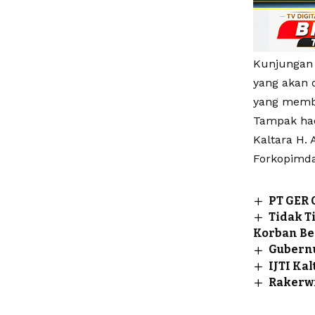
Kunjungan 
yang akan 
yang memb
Tampak hadi
Kaltara H. 
Forkopimda
PT GER 
Tidak T
Korban B
Gubernu
IJTI Ka
Rakerwi