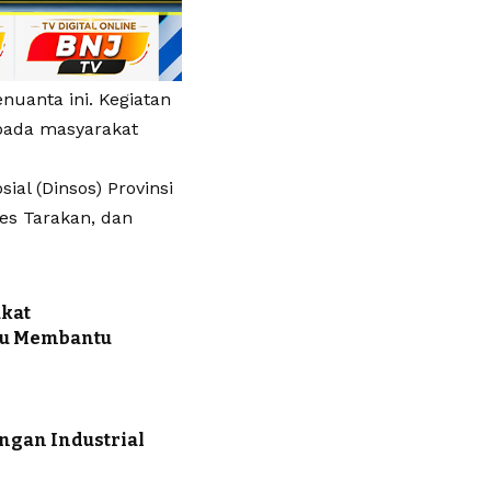
uanta ini. Kegiatan
epada masyarakat
al (Dinsos) Provinsi
res Tarakan, dan
akat
hu Membantu
ngan Industrial