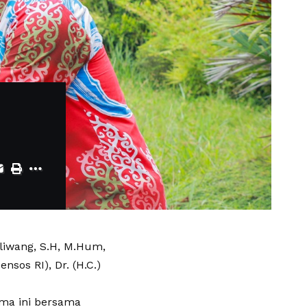
liwang, S.H, M.Hum,
sos RI), Dr. (H.C.)
sma ini bersama