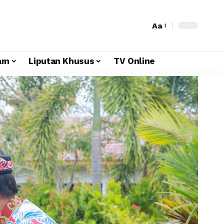
Aa
am
Liputan Khusus
TV Online