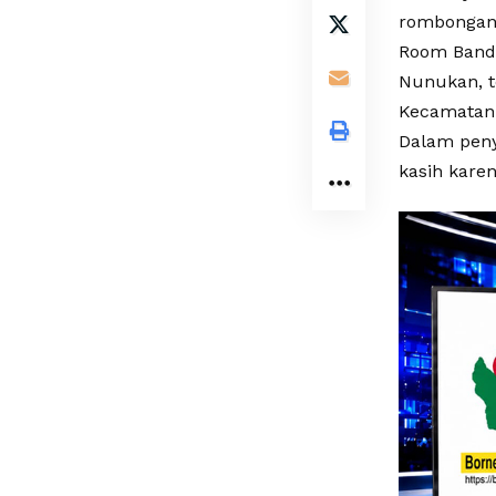
rombongan 
Room Banda
Nunukan, t
Kecamatan 
Dalam peny
kasih karen