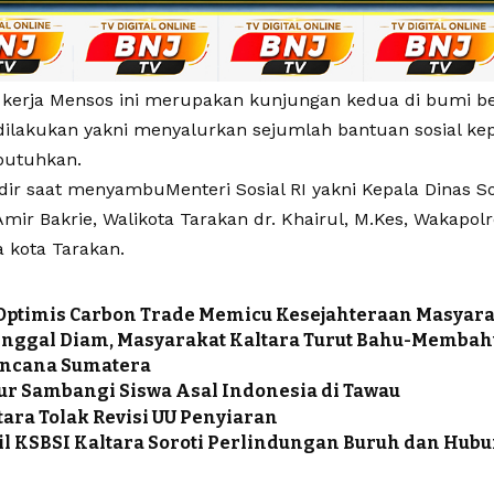
kerja Mensos ini merupakan kunjungan kedua di bumi ben
dilakukan yakni menyalurkan sejumlah bantuan sosial k
utuhkan.
r saat menyambuMenteri Sosial RI yakni Kepala Dinas Sosi
Amir Bakrie, Walikota Tarakan dr. Khairul, M.Kes, Wakapol
 kota Tarakan.
Optimis Carbon Trade Memicu Kesejahteraan Masyar
inggal Diam, Masyarakat Kaltara Turut Bahu-Memba
encana Sumatera
r Sambangi Siswa Asal Indonesia di Tawau
ltara Tolak Revisi UU Penyiaran
l KSBSI Kaltara Soroti Perlindungan Buruh dan Hubu