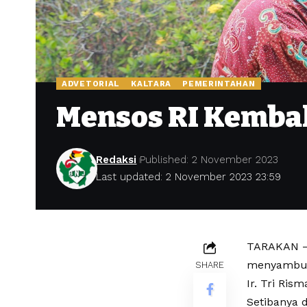
ADVETORIAL
KALTARA
PEMERINTAHAN
Mensos RI Kembal
Redaksi
Published: 2 November 2023
Last updated: 2 November 2023 23:59
TARAKAN – 
menyambut 
SHARE
Ir. Tri Ris
Setibanya 