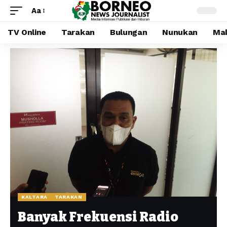
Aa
TV Online
Tarakan
Bulungan
Nunukan
Mal
KALTARA
TARAKAN
Banyak Frekuensi Radio