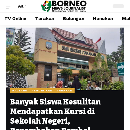
Aa
TV Online
Tarakan
Bulungan
Nunukan
Mal
KALTARA
PENDIDIKAN
TARAKAN
Banyak Siswa Kesulitan
Mendapatkan Kursi di
Sekolah Negeri,