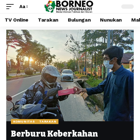
Aa
TV Online
Tarakan
Bulungan
Nunukan
Mal
KOMUNITAS
TARAKAN
Berburu Keberkahan