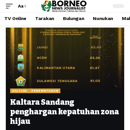
Aa
TV Online
Tarakan
Bulungan
Nunukan
Mal
KALTARA
PEMERINTAHAN
Kaltara Sandang
penghargan kepatuhan zona
hijau