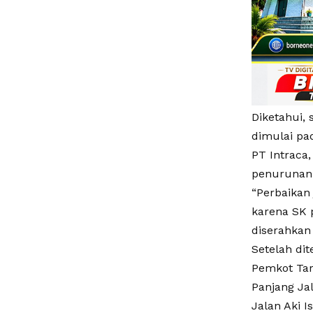
Diketahui,
dimulai pa
PT Intraca
penurunan
“Perbaikan 
karena SK 
diserahkan 
Setelah dit
Pemkot Tar
Panjang Jal
Jalan Aki I