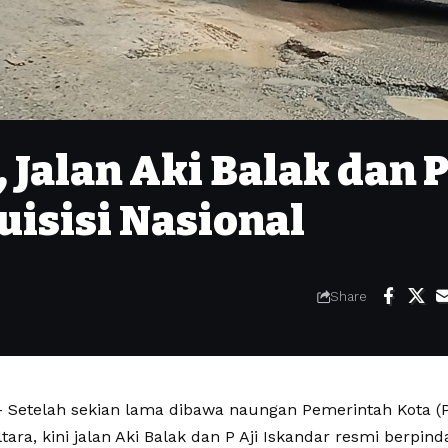
 Jalan Aki Balak dan 
uisisi Nasional
Share
Setelah sekian lama dibawa naungan Pemerintah Kota (
ltara, kini jalan Aki Balak dan P Aji Iskandar resmi berpind