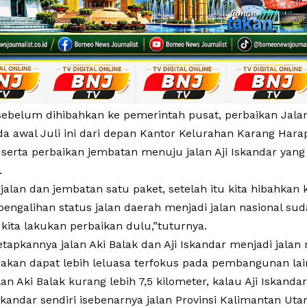
 sebelum dihibahkan ke pemerintah pusat, perbaikan Jalan
da awal Juli ini dari depan Kantor Kelurahan Karang Har
, serta perbaikan jembatan menuju jalan Aji Iskandar yan
.
jalan dan jembatan satu paket, setelah itu kita hibahkan
pengalihan status jalan daerah menjadi jalan nasional su
kita lakukan perbaikan dulu,”tuturnya.
etapkannya jalan Aki Balak dan Aji Iskandar menjadi jalan 
akan dapat lebih leluasa terfokus pada pembangunan lain
an Aki Balak kurang lebih 7,5 kilometer, kalau Aji Iskandar
skandar sendiri isebenarnya jalan Provinsi Kalimantan Utar