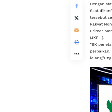
Dengan sta
Saat dikon
tersebut s
Rakyat Nom
Primer Men
(JKP-1).
“SK peneta
perbaikan. 
lelang,”ung