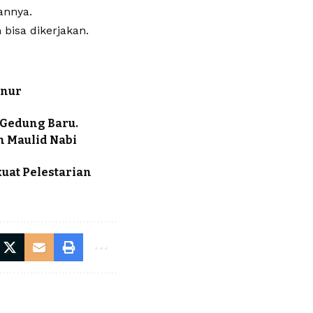
annya.
bisa dikerjakan.
rnur
 Gedung Baru.
n Maulid Nabi
uat Pelestarian