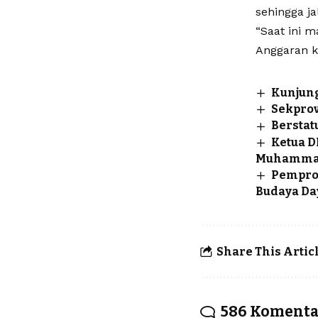
sehingga j
“Saat ini m
Anggaran ke
Kunjung
Sekprov
Berstat
Ketua D
Muhammad
Pemprov
Budaya Da
Share This Artic
586 Koment