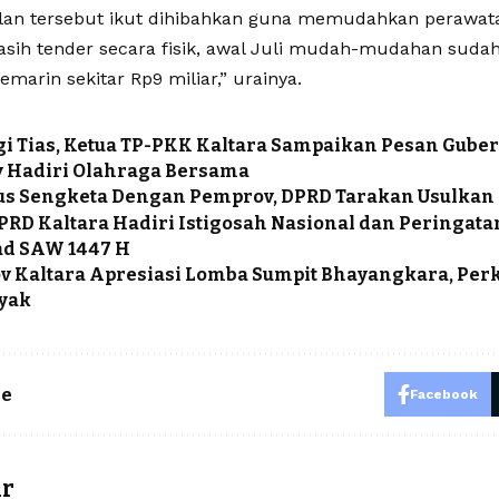
alan tersebut ikut dihibahkan guna memudahkan perawat
asih tender secara fisik, awal Juli mudah-mudahan sudah 
marin sekitar Rp9 miliar,” urainya.
i Tias, Ketua TP-PKK Kaltara Sampaikan Pesan Gube
 Hadiri Olahraga Bersama
us Sengketa Dengan Pemprov, DPRD Tarakan Usulkan
PRD Kaltara Hadiri Istigosah Nasional dan Peringata
 SAW 1447 H
 Kaltara Apresiasi Lomba Sumpit Bhayangkara, Perk
yak
le
Facebook
ar