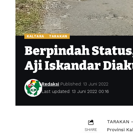
KALTARA
TARAKAN
Berpindah Status,
Aji Iskandar Diak
Redaksi
Published: 13 Juni 2022
Last updated: 13 Juni 2022 00:16
TARAKAN – 
Provinsi Ka
SHARE