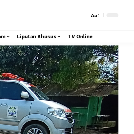
Aa
am
Liputan Khusus
TV Online