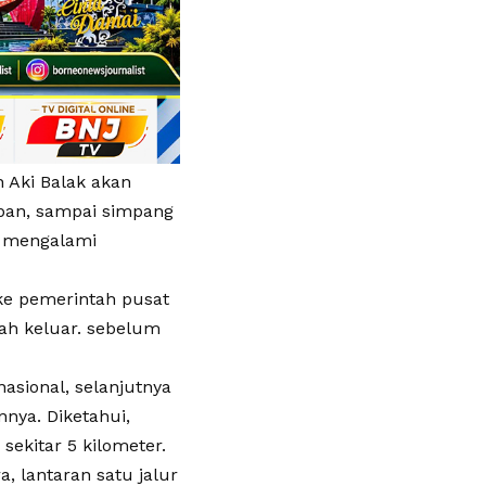
 Aki Balak akan
apan, sampai simpang
g mengalami
 ke pemerintah pusat
dah keluar. sebelum
nasional, selanjutnya
nya. Diketahui,
 sekitar 5 kilometer.
a, lantaran satu jalur