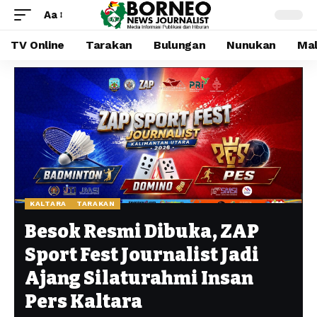
Aa
TV Online
Tarakan
Bulungan
Nunukan
Mal
KALTARA
TARAKAN
Besok Resmi Dibuka, ZAP
Sport Fest Journalist Jadi
Ajang Silaturahmi Insan
Pers Kaltara