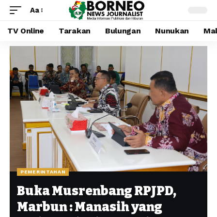
Aa
TV Online
Tarakan
Bulungan
Nunukan
Mal
PEMERINTAHAN
Buka Musrenbang RPJPD,
Marbun : Manasih yang