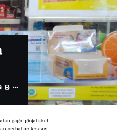
a
tau gagal ginjal akut
an perhatian khusus