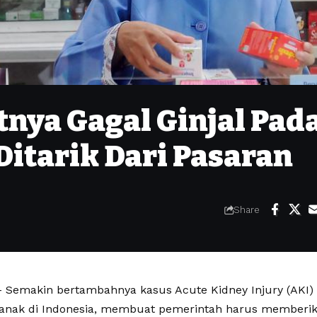
nya Gagal Ginjal Pad
Ditarik Dari Pasaran
Share
Semakin bertambahnya kasus Acute Kidney Injury (AKI) a
anak di Indonesia, membuat pemerintah harus memberik