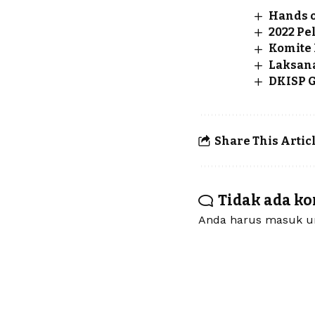
Hands o
2022 Pe
Komite 
Laksana
DKISP G
Share This Artic
Tidak ada k
Anda harus
masuk
un