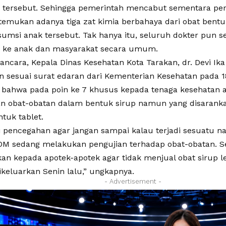
 tersebut. Sehingga pemerintah mencabut sementara per
itemukan adanya tiga zat kimia berbahaya dari obat bentu
sumsi anak tersebut. Tak hanya itu, seluruh dokter pun 
p ke anak dan masyarakat secara umum.
ncara, Kepala Dinas Kesehatan Kota Tarakan, dr. Devi Ika 
 sesuai surat edaran dari Kementerian Kesehatan pada 1
 bahwa pada poin ke 7 khusus kepada tenaga kesehatan a
 obat-obatan dalam bentuk sirup namun yang disaranka
tuk tablet.
i pencegahan agar jangan sampai kalau terjadi sesuatu na
POM sedang melakukan pengujian terhadap obat-obatan. Se
kan kepada apotek-apotek agar tidak menjual obat sirup l
ikeluarkan Senin lalu,” ungkapnya.
- Advertisement -