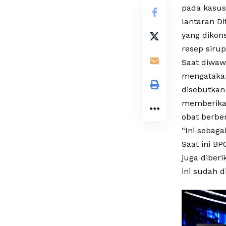
pada kasus
lantaran D
yang dikon
resep siru
Saat diwawa
mengatakan
disebutkan
memberikan
obat berben
“Ini sebaga
Saat ini B
juga diberi
ini sudah d