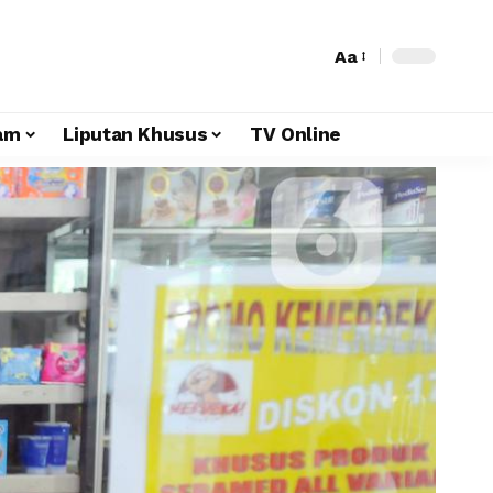
Aa
am
Liputan Khusus
TV Online