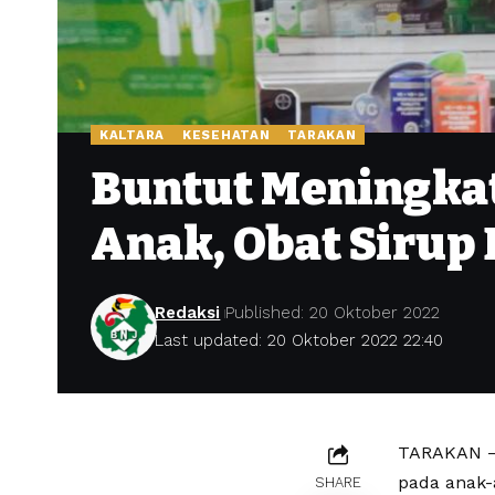
KALTARA
KESEHATAN
TARAKAN
Buntut Meningkat
Anak, Obat Sirup 
Redaksi
Published: 20 Oktober 2022
Last updated: 20 Oktober 2022 22:40
TARAKAN – 
pada anak-
SHARE