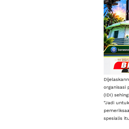
Dijelaskan
organisasi 
(IDI) sehi
“Jadi untu
pemeriksaa
spesialis i