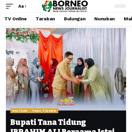
Aa
TV Online
Tarakan
Bulungan
Nunukan
Mal
KALTARA
TANA TIDUNG
Bupati Tana Tidung