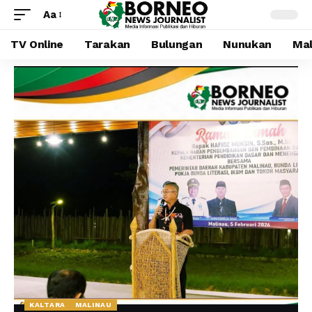
Aa
TV Online
Tarakan
Bulungan
Nunukan
Mal
KALTARA
MALINAU