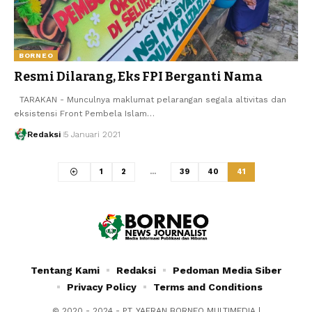
BORNEO
Resmi Dilarang, Eks FPI Berganti Nama
TARAKAN - Munculnya maklumat pelarangan segala altivitas dan
eksistensi Front Pembela Islam…
Redaksi
5 Januari 2021
1
2
…
39
40
41
Tentang Kami
Redaksi
Pedoman Media Siber
Privacy Policy
Terms and Conditions
© 2020 - 2024 - PT. YAFRAN BORNEO MULTIMEDIA |