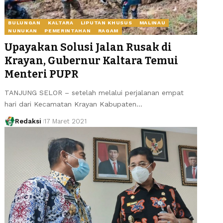
BULUNGAN
KALTARA
LIPUTAN KHUSUS
MALINAU
NUNUKAN
PEMERINTAHAN
RAGAM
Upayakan Solusi Jalan Rusak di
Krayan, Gubernur Kaltara Temui
Menteri PUPR
TANJUNG SELOR – setelah melalui perjalanan empat
hari dari Kecamatan Krayan Kabupaten…
Redaksi
17 Maret 2021