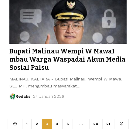
Bupati Malinau Wempi W MawaI
mbau Warga Waspadai Akun Media
Sosial Palsu
MALINAU, KALTARA - Bupati Malinau, Wempi W Mawa,
SE., MH, mengimbau masyarakat…
Redaksi
24 Januari 2026
1
2
3
4
5
…
20
21