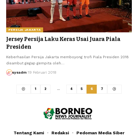
PERSIJA JAKARTA
Jersey Persija Laku Keras Usai Juara Piala
Presiden
Keberhasilan Persija Jakarta memboyong trofi Piala Presiden 2018
disambut gegap gempita oleh…
sysadm
19 Februari 2018
1
2
…
4
5
6
7
Tentang Kami
Redaksi
Pedoman Media Siber