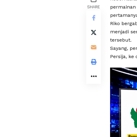
permainan 
SHARE
pertamany
Riko berga
menjadi se
tersebut.
Sayang, pe
Persija, ke