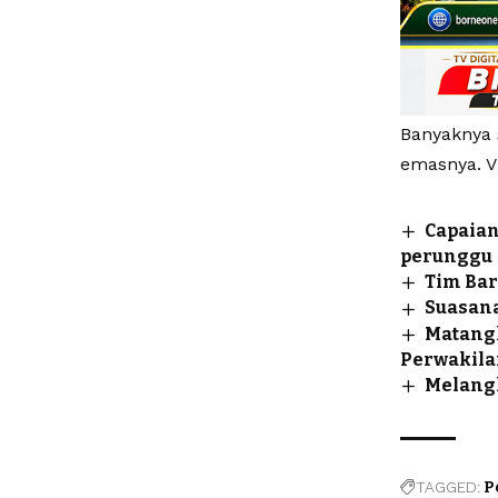
Banyaknya 
emasnya. V
Capaian
perunggu
Tim Ba
Suasana
Matangk
Perwakila
Melangk
TAGGED:
P