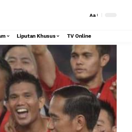
Aa
am
Liputan Khusus
TV Online