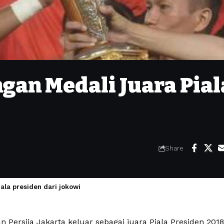
gan Medali Juara Pial
Share
ala presiden dari jokowi
n Persija Jakarta keluar sebagai juara Piala Presiden 2018