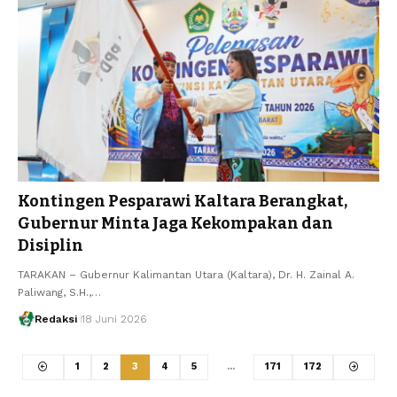
Kontingen Pesparawi Kaltara Berangkat,
Gubernur Minta Jaga Kekompakan dan
Disiplin
TARAKAN – Gubernur Kalimantan Utara (Kaltara), Dr. H. Zainal A.
Paliwang, S.H.,…
Redaksi
18 Juni 2026
1
2
3
4
5
…
171
172