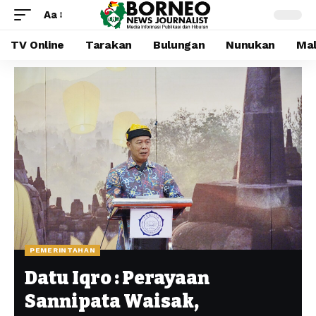
Aa
TV Online
Tarakan
Bulungan
Nunukan
Mal
PEMERINTAHAN
Datu Iqro : Perayaan
Sannipata Waisak,