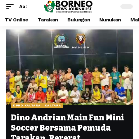
Aa
TV Online
Tarakan
Bulungan
Nunukan
Mal
DPRD KALTARA
KALTARA
Dino Andrian Main Fun Mini
Soccer Bersama Pemuda
Tarakan, Pererat