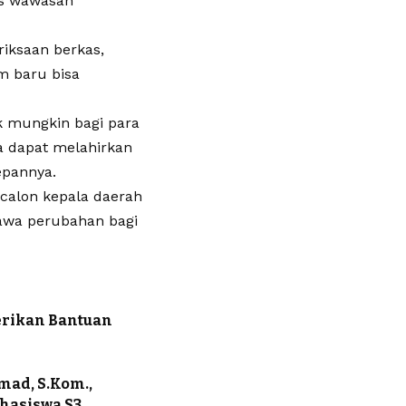
es wawasan
iksaan berkas,
m baru bisa
k mungkin bagi para
ga dapat melahirkan
epannya.
 calon kepala daerah
awa perubahan bagi
erikan Bantuan
ad, S.Kom.,
hasiswa S3