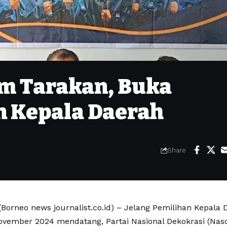
m Tarakan, Buka
n Kepala Daerah
Share
orneo news journalist.co.id) – Jelang Pemilihan Kepala D
ovember 2024 mendatang, Partai Nasional Dekokrasi (Nas