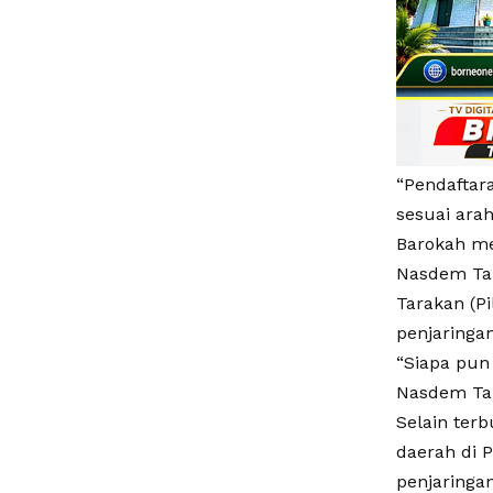
“Pendaftar
sesuai arah
Barokah me
Nasdem Tar
Tarakan (P
penjaringan
“Siapa pun 
Nasdem Tar
Selain ter
daerah di 
penjaringa