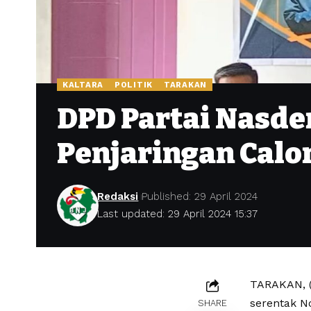
KALTARA
POLITIK
TARAKAN
DPD Partai Nasde
Penjaringan Calo
Redaksi
Published: 29 April 2024
Last updated: 29 April 2024 15:37
TARAKAN, (B
serentak N
SHARE