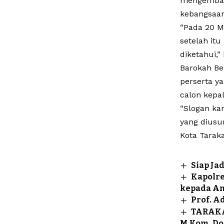
mengembali
kebangsaan
“Pada 20 M
setelah itu
diketahui,”
Barokah Be
perserta ya
calon kepa
“Slogan ka
yang dius
Kota Taraka
Siap Ja
Kapolre
kepada An
Prof. A
TARAKA
M.Kom. Do