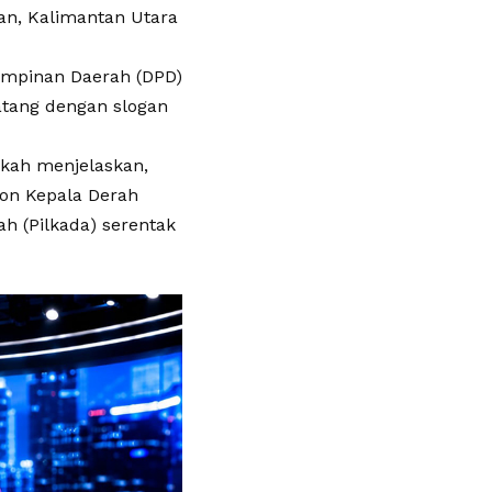
an, Kalimantan Utara
Pimpinan Daerah (DPD)
atang dengan slogan
okah menjelaskan,
lon Kepala Derah
h (Pilkada) serentak