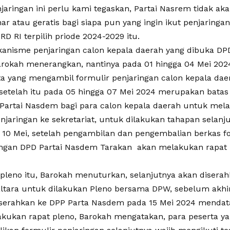
jaringan ini perlu kami tegaskan, Partai Nasrem tidak a
r atau geratis bagi siapa pun yang ingin ikut penjaringan
D RI terpilih priode 2024-2029 itu.
kanisme penjaringan calon kepala daerah yang dibuka DP
arokah menerangkan, nantinya pada 01 hingga 04 Mei 2024
ta yang mengambil formulir penjaringan calon kepala dae
 setelah itu pada 05 hingga 07 Mei 2024 merupakan bata
 Partai Nasdem bagi para calon kepala daerah untuk me
njaringan ke sekretariat, untuk dilakukan tahapan selanju
 10 Mei, setelah pengambilan dan pengembalian berkas fo
ingan DPD Partai Nasdem Tarakan akan melakukan rapat p
t pleno itu, Barokah menuturkan, selanjutnya akan disera
tara untuk dilakukan Pleno bersama DPW, sebelum akhir
iserahkan ke DPP Parta Nasdem pada 15 Mei 2024 mendat
lakukan rapat pleno, Barokah mengatakan, para peserta ya