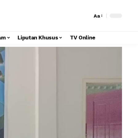
Aa
am
Liputan Khusus
TV Online