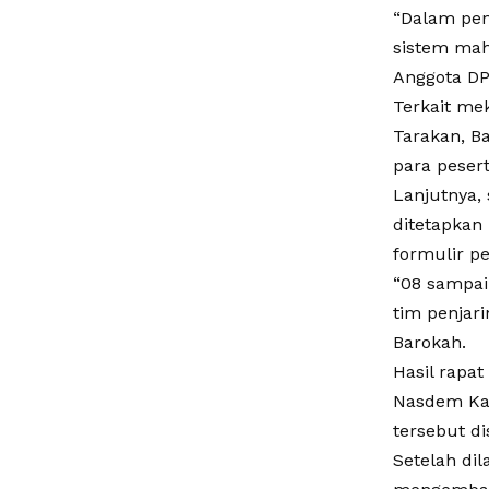
“Dalam pen
sistem maha
Anggota DPR
Terkait me
Tarakan, B
para peser
Lanjutnya,
ditetapkan
formulir pe
“08 sampai
tim penjar
Barokah.
Hasil rapa
Nasdem Kal
tersebut d
Setelah di