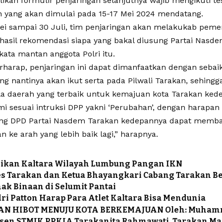
kan formulir penjaringan selanjutnya wajib mengikuti t
 yang akan dimulai pada 15-17 Mei 2024 mendatang.
ei sampai 30 Juli, tim penjaringan akan melakukab pemer
 hasil rekomendasi siapa yang bakal diusung Partai Nasde
 kata mantan anggota Polri itu.
rharap, penjaringan ini dapat dimanfaatkan dengan sebai
ng nantinya akan ikut serta pada Pilwali Tarakan, sehing
la daerah yang terbaik untuk kemajuan kota Tarakan ked
mi sesuai intruksi DPP yakni ‘Perubahan’, dengan harapan
ung DPD Partai Nasdem Tarakan kedepannya dapat memb
n ke arah yang lebih baik lagi,” harapnya.
dikan Kaltara Wilayah Lumbung Pangan IKN
s Tarakan dan Ketua Bhayangkari Cabang Tarakan B
ak Binaan di Selumit Pantai
dri Patton Harap Para Atlet Kaltara Bisa Mendunia
N HIBOT MENUJU KOTA BERKEMAJUAN Oleh: Muhamm
sen STMIK PPKIA Tarakanita Rahmawati, Tarakan Ma