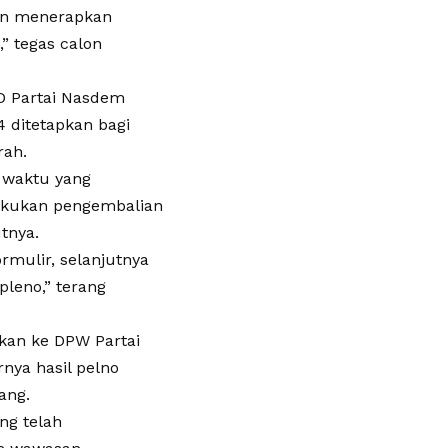
kan menerapkan
,” tegas calon
D Partai Nasdem
 ditetapkan bagi
rah.
s waktu yang
lakukan pengembalian
tnya.
rmulir, selanjutnya
leno,” terang
hkan ke DPW Partai
nya hasil pelno
ang.
ng telah