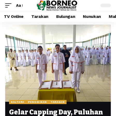
Aa
TV Online
Tarakan
Bulungan
Nunukan
Mal
KALTARA
PENDIDIKAN
TARAKAN
Gelar Capping Day, Puluhan