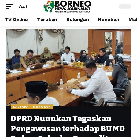
Aa
TV Online
Tarakan
Bulungan
Nunukan
Mal
KALTARA
NUNUKAN
DPRD Nunukan Tegaskan
Pengawasan terhadap BUMD