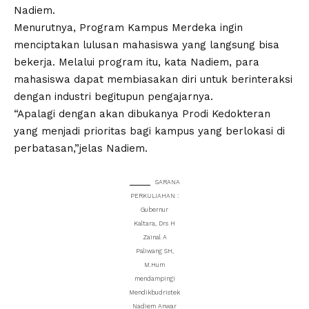
Nadiem.
Menurutnya, Program Kampus Merdeka ingin
menciptakan lulusan mahasiswa yang langsung bisa
bekerja. Melalui program itu, kata Nadiem, para
mahasiswa dapat membiasakan diri untuk berinteraksi
dengan industri begitupun pengajarnya.
“Apalagi dengan akan dibukanya Prodi Kedokteran
yang menjadi prioritas bagi kampus yang berlokasi di
perbatasan,”jelas Nadiem.
SARANA
PERKULIAHAN :
Gubernur
Kaltara, Drs H
Zainal A
Paliwang SH,
M.Hum
mendampingi
Mendikbudristek
Nadiem Anwar