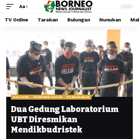
Aa
TV Online
Tarakan
Bulungan
Nunukan
Mal
KALTARA
PEMERINTAHAN
PENDIDIKAN
Dua Gedung Laboratorium
UBT Diresmikan
Mendikbudristek