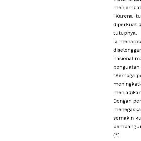
menjembata
“Karena it
diperkuat 
tutupnya.
Ia menamb
diselengga
nasional m
penguatan 
“Semoga pe
meningkatk
menjadikan
Dengan pen
menegaskan
semakin ku
pembanguna
(*)