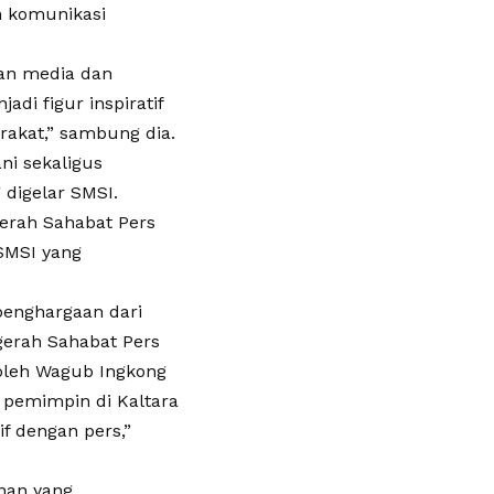
n komunikasi
gan media dan
i figur inspiratif
akat,” sambung dia.
ni sekaligus
 digelar SMSI.
erah Sahabat Pers
SMSI yang
penghargaan dari
gerah Sahabat Pers
 oleh Wagub Ingkong
 pemimpin di Kaltara
f dengan pers,”
unan yang