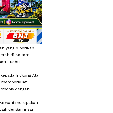
an yang diberikan
rah di Kaltara
Ratu, Rabu
 kepada Ingkong Ala
h, memperkuat
armonis dengan
Syarwani merupakan
baik dengan insan