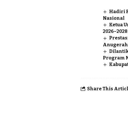
Hadiri 
Nasional
Ketua U
2026–2028
Prestas
Anugerah 
Dilanti
Program M
Kabupat
Share This Artic