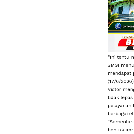
“Ini tentu 
SMSI menun
mendapat pe
(17/6/2026)
Victor men
tidak lepa
pelayanan 
berbagai e
“Sementara
bentuk apr