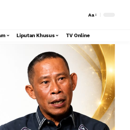
Aa
am
Liputan Khusus
TV Online