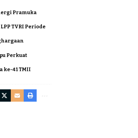
inergi Pramuka
a LPP TVRI Periode
nghargaan
pu Perkuat
a ke-41 TMII