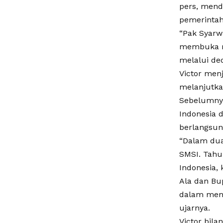
pers, mend
pemerintaha
“Pak Syarw
membuka ru
melalui de
Victor men
melanjutka
Sebelumnya
Indonesia 
berlangsung
“Dalam dua
SMSI. Tahu
Indonesia,
Ala dan Bu
dalam memb
ujarnya.
Victor bil