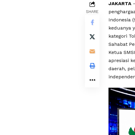
JAKARTA
–
penghargaa
SHARE
Indonesia (
keduanya y
kategori T
Sahabat Pe
Ketua SMSI
apresiasi 
daerah, pe
independen