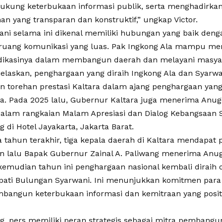
ukung keterbukaan informasi publik, serta menghadirka
n yang transparan dan konstruktif,” ungkap Victor.
ani selama ini dikenal memiliki hubungan yang baik den
ang komunikasi yang luas. Pak Ingkong Ala mampu menjad
dikasinya dalam membangun daerah dan melayani masyar
jelaskan, penghargaan yang diraih Ingkong Ala dan Syarwa
n torehan prestasi Kaltara dalam ajang penghargaan yang
. Pada 2025 lalu, Gubernur Kaltara juga menerima Anug
dalam rangkaian Malam Apresiasi dan Dialog Kebangsaan 
 di Hotel Jayakarta, Jakarta Barat.
 tahun terakhir, tiga kepala daerah di Kaltara mendapat 
n lalu Bapak Gubernur Zainal A. Paliwang menerima Anu
 kemudian tahun ini penghargaan nasional kembali diraih
pati Bulungan Syarwani. Ini menunjukkan komitmen para
angun keterbukaan informasi dan kemitraan yang positi
ang, pers memiliki peran strategis sebagai mitra pembang