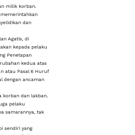
n milik korban.
ya memerintahkan
yelidikan dan
an Agatis, di
gkakan kepada pelaku
ang Penetapan
erubahan kedua atas
n atau Pasal 6 Huruf
ual dengan ancaman
a korban dan lakban.
duga pelaku
ma samarannya, tak
bi sendiri yang