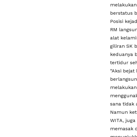
melakukan 
berstatus b
Posisi keja
RM langsu
alat kelam
giliran SK
keduanya b
tertidur se
“Aksi bejat
berlangsun
melakukan 
menggunaka
sana tidak 
Namun kete
WITA, juga
memasak di
menunjukka