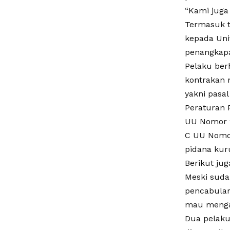
“Kami juga
Termasuk t
kepada Uni
penangkapa
Pelaku berh
kontrakan 
yakni pasa
Peraturan 
UU Nomor 2
C UU Nomor
pidana kur
Berikut ju
Meski sudah
pencabulan
mau menga
Dua pelaku 