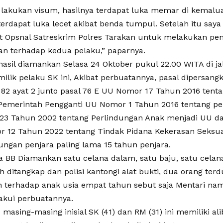
 lakukan visum, hasilnya terdapat luka memar di kemalua
erdapat luka lecet akibat benda tumpul. Setelah itu sa
t Opsnal Satreskrim Polres Tarakan untuk melakukan pen
n terhadap kedua pelaku,” paparnya.
asil diamankan Selasa 24 Oktober pukul 22.00 WITA di jal
milik pelaku SK ini, Akibat perbuatannya, pasal dipersan
l 82 ayat 2 junto pasal 76 E UU Nomor 17 Tahun 2016 tent
Pemerintah Pengganti UU Nomor 1 Tahun 2016 tentang p
3 Tahun 2002 tentang Perlindungan Anak menjadi UU da
 12 Tahun 2022 tentang Tindak Pidana Kekerasan Seks
ungan penjara paling lama 15 tahun penjara.
ga BB Diamankan satu celana dalam, satu baju, satu celan
 ditangkap dan polisi kantongi alat bukti, dua orang ter
 terhadap anak usia empat tahun sebut saja Mentari na
kui perbuatannya.
masing-masing inisial SK (41) dan RM (31) ini memiliki ali