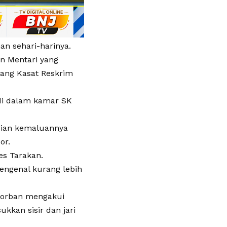
 sehari-harinya.
n Mentari yang
rang Kasat Reskrim
 di dalam kamar SK
gian kemaluannya
or.
es Tarakan.
engenal kurang lebih
 korban mengakui
kkan sisir dan jari