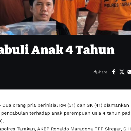
abuli Anak 4 Tahun
Share
Dua orang pria berinisial RM (31) dan SK (41) diamankan 
pencabulan terhadap anak perempuan usia 4 tahun pad
).
polres Tarakan, AKBP Ronaldo Maradona TPP Siregar, S.H.,