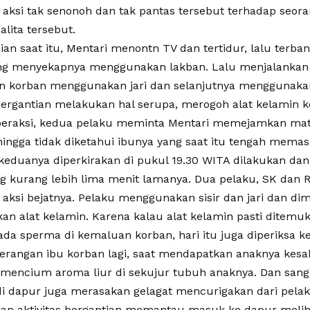
aksi tak senonoh dan tak pantas tersebut terhadap seor
alita tersebut.
dian saat itu, Mentari menontn TV dan tertidur, lalu terb
ng menyekapnya menggunakan lakban. Lalu menjalankan
in korban menggunakan jari dan selanjutnya menggunakan 
 bergantian melakukan hal serupa, merogoh alat kelamin k
eraksi, kedua pelaku meminta Mentari memejamkan mat
hingga tidak diketahui ibunya yang saat itu tengah memas
 keduanya diperkirakan di pukul 19.30 WITA dilakukan dan
g kurang lebih lima menit lamanya. Dua pelaku, SK dan 
aksi bejatnya. Pelaku menggunakan sisir dan jari dan d
n alat kelamin. Karena kalau alat kelamin pasti ditemu
ada sperma di kemaluan korban, hari itu juga diperiksa k
rangan ibu korban lagi, saat mendapatkan anaknya kesak
 mencium aroma liur di sekujur tubuh anaknya. Dan sang
 dapur juga merasakan gelagat mencurigakan dari pela
n aktivitas bergantian memantau masuk ke dapur melih