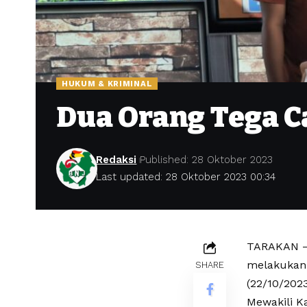
HUKUM & KRIMINAL
Dua Orang Tega C
Redaksi
Published: 28 Oktober 2023
Last updated: 28 Oktober 2023 00:34
TARAKAN – 
melakukan 
SHARE
(22/10/2023
Mewakili Ka