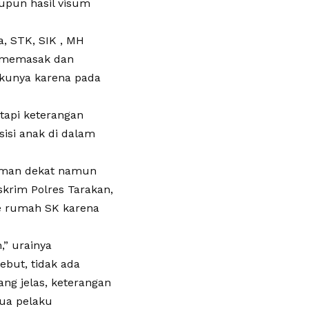
upun hasil visum
a, STK, SIK , MH
ng memasak dan
akunya karena pada
tapi keterangan
isi anak di dalam
teman dekat namun
skrim Polres Tarakan,
ke rumah SK karena
,” urainya
ebut, tidak ada
ng jelas, keterangan
ua pelaku