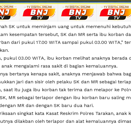
mah SK untuk meminjam uang untuk memenuhi kebutuhan
am kesempatan tersebut, SK dan MR serta ibu korban da
rban dari pukul 17.00 WITA sampai pukul 03.00 WITA,” te
kan.
a, pukul 03.00 WITA, ibu korban melihat anaknya berada
i anak mengalami rasa sakit di bagian kemaluannya.
unya bertanya kenapa sakit, anaknya menjawab bahwa ba
ukkan jari dan sisir oleh pelaku SK dan MR sebagai terlap
, saat itu juga ibu korban tak terima dan melapor ke Polr
K, MR sebagai terlapor dengan ibu korban baru saling m
dengan MR dan dengan SK baru dua hari.
riksaan singkat kata Kasat Reskrim Polres Tarakan, anak
tnya dilakban oleh terlapor dan alat kemaluannya dimasu