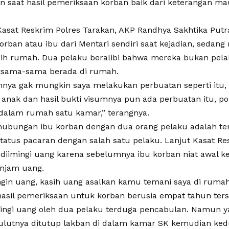
n saat hasil pemeriksaan korban baik dari keterangan ma
Kasat Reskrim Polres Tarakan, AKP Randhya Sakhtika Putr
korban atau ibu dari Mentari sendiri saat kejadian, seda
sih rumah. Dua pelaku beralibi bahwa mereka bukan pel
ersama-sama berada di rumah.
nya gak mungkin saya melakukan perbuatan seperti itu, 
anak dan hasil bukti visumnya pun ada perbuatan itu, pos
dalam rumah satu kamar,” terangnya.
 hubungan ibu korban dengan dua orang pelaku adalah 
tatus pacaran dengan salah satu pelaku. Lanjut Kasat Re
 diimingi uang karena sebelumnya ibu korban niat awal 
njam uang.
ingin uang, kasih uang asalkan kamu temani saya di rumah
 hasil pemeriksaan untuk korban berusia empat tahun ters
mingi uang oleh dua pelaku terduga pencabulan. Namun ya
ulutnya ditutup lakban di dalam kamar SK kemudian ked