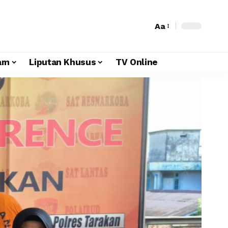
Aa
am
Liputan Khusus
TV Online