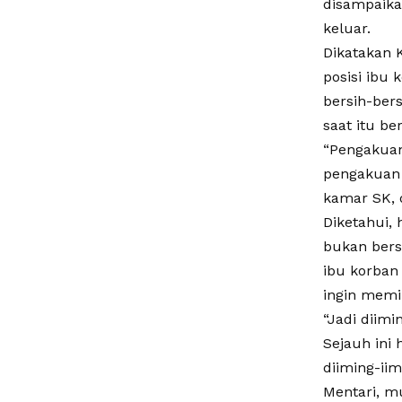
disampaika
keluar.
Dikatakan 
posisi ibu 
bersih-ber
saat itu b
“Pengakuan
pengakuan 
kamar SK, 
Diketahui,
bukan bers
ibu korban
ingin memi
“Jadi diim
Sejauh ini
diiming-ii
Mentari, m