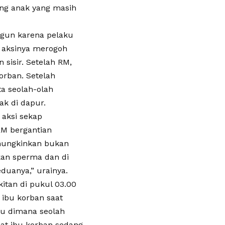
ang anak yang masih
angun karena pelaku
 aksinya merogoh
sisir. Setelah RM,
orban. Setelah
a seolah-olah
ak di dapur.
 aksi sekap
RM bergantian
imungkinkan bukan
kan sperma dan di
eduanya,” urainya.
itan di pukul 03.00
 ibu korban saat
ku dimana seolah
at ibu korban sedang