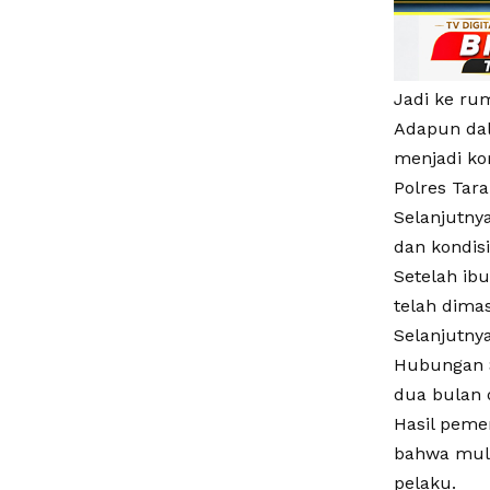
Jadi ke ru
Adapun dal
menjadi ko
Polres Tara
Selanjutny
dan kondis
Setelah ib
telah dimas
Selanjutnya
Hubungan S
dua bulan 
Hasil peme
bahwa mulu
pelaku.