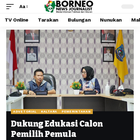
Aa
TV Online
Tarakan
Bulungan
Nunukan
Mal
ADVETORIAL
KALTARA
PEMERINTAHAN
Dukung Edukasi Calon
Pemilih Pemula