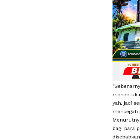
“Sebenarny
menentukan
yah, jadi 
mencegah 
Menurutnya
bagi para 
disebabkan