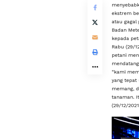
menyebabka
ekstrem be
atau gagal
Badan Mete
kepada pet
Rabu (29/1
petani men
mendatang.
“kami memb
yang tepat
memang, di
tanaman. It
(29/12/2021