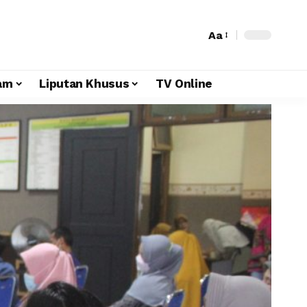
Aa
am
Liputan Khusus
TV Online