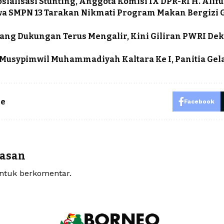
osialisasi Stunting, Anggota Komisi IX DPR-RI H. Alif
wa SMPN 13 Tarakan Nikmati Program Makan Bergizi G
ng Dukungan Terus Mengalir, Kini Giliran PWRI Dekl
Musypimwil Muhammadiyah Kaltara Ke I, Panitia Gel
le
Facebook
lasan
tuk berkomentar.