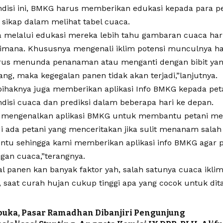
ndisi ini, BMKG harus memberikan edukasi kepada para pe
sikap dalam melihat tabel cuaca.
a melalui edukasi mereka lebih tahu gambaran cuaca hari
imana. Khususnya mengenali iklim potensi munculnya 
us menunda penanaman atau menganti dengan bibit yang
ang, maka kegegalan panen tidak akan terjadi,”lanjutnya.
, pihaknya juga memberikan aplikasi Info BMKG kepada pet
ndisi cuaca dan prediksi dalam beberapa hari ke depan.
 mengenalkan aplikasi BMKG untuk membantu petani mel
Tadi ada petani yang menceritakan jika sulit menanam sal
entu sehingga kami memberikan aplikasi info BMKG agar p
an cuaca,”terangnya.
al panen kan banyak faktor yah, salah satunya cuaca ikl
, saat curah hujan cukup tinggi apa yang cocok untuk di
buka, Pasar Ramadhan Dibanjiri Pengunjung