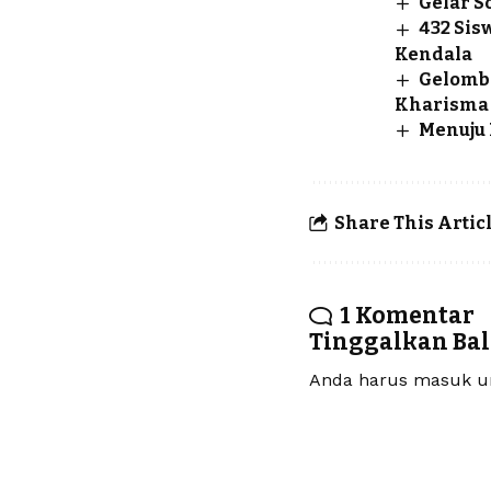
Gelar S
432 Sis
Kendala
Gelomba
Kharisma
Menuju 
Share This Artic
1 Komentar
Tinggalkan Ba
Anda harus
masuk
un