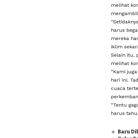
melihat ko
mengambil 
“Setidakny
harus bega
mereka har
iklim sekar
Selain itu
melihat ko
“Kami juga
hari ini. 
cuaca tert
perkembang
“Tentu gag
harus tahu
Baru Di