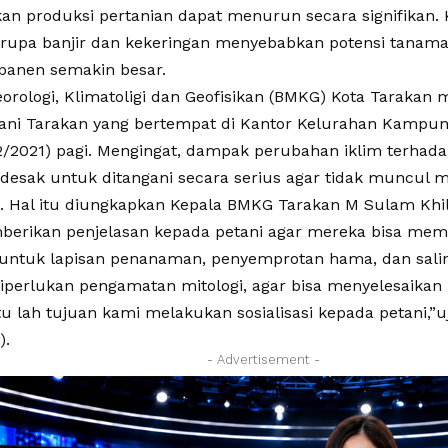
n produksi pertanian dapat menurun secara signifikan. K
rupa banjir dan kekeringan menyebabkan potensi tanam
 panen semakin besar.
orologi, Klimatoligi dan Geofisikan (BMKG) Kota Tarakan
ani Tarakan yang bertempat di Kantor Kelurahan Kampun
2/2021) pagi. Mengingat, dampak perubahan iklim terhada
desak untuk ditangani secara serius agar tidak muncul m
 Hal itu diungkapkan Kepala BMKG Tarakan M Sulam Khilm
erikan penjelasan kepada petani agar mereka bisa me
 untuk lapisan penanaman, penyemprotan hama, dan salin
perlukan pengamatan mitologi, agar bisa menyelesaika
u lah tujuan kami melakukan sosialisasi kepada petani,”u
).
- Advertisement -