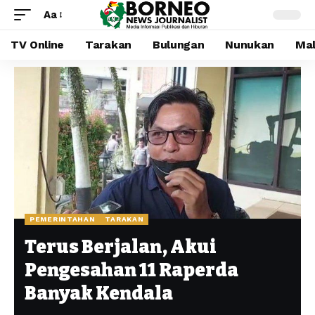
Aa
TV Online
Tarakan
Bulungan
Nunukan
Mal
PEMERINTAHAN
TARAKAN
Terus Berjalan, Akui
Pengesahan 11 Raperda
Banyak Kendala