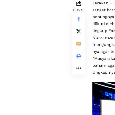
Tarakan – 
sangat ber
SHARE
pentingnya
diikuti ol
lingkup F
Nurzamzam.
mengungkap
nya agar te
“Masyarak
paham agar 
Ungkap nya