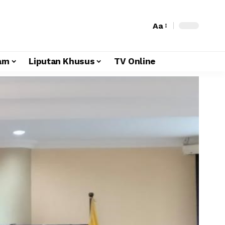
Aa
am
Liputan Khusus
TV Online