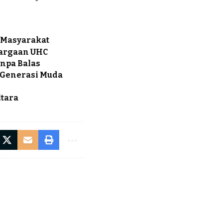
n Masyarakat
hargaan UHC
anpa Balas
 Generasi Muda
ltara