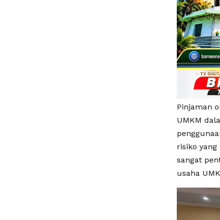
Pinjaman on
UMKM dala
penggunaan
risiko yang
sangat pen
usaha UMKM