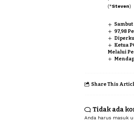
(*
Steven
)
Sambut 
97,98 P
Diperku
Ketua P
Melalui P
Mendapa
Share This Artic
Tidak ada k
Anda harus
masuk
un