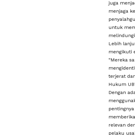
juga menja
menjaga ke
penyalahgu
untuk mema
melindungi
Lebih lanj
mengikuti e
“Mereka sa
mengidentif
terjerat da
Hukum UB
Dengan ada
menggunaka
pentingnya
memberika
relevan de
pelaku usa