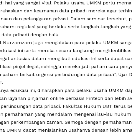
di hal yang sangat vital. Pelaku usaha UMKM perlu mem
rahasiaan dan keamanan data pribadi mereka agar terhin
naan dan pelanggaran privasi. Dalam seminar tersebut, pa
hami regulasi yang berlaku serta langkah-langkah yang 
 data pribadi dengan baik.
ut Nurzamzam juga mengatakan para pelaku UMKM sanga
dukasi ini serta mereka secara langsung mengidentifikasi P
ngat antusias dalam mengikuti edukasi ini serta dapat c
ikasi pinjol ilegal, sehingga mereka jadi paham cara penye
n paham terkait urgensi perlindungan data pribadi”, Ujar 
T.
nya edukasi ini, diharapkan para pelaku usaha UMKM dap
n layanan pinjaman online berbasis Fintech dan lebih a
 perlindungan data pribadi. Fakultas Hukum UBT terus 
n pemahaman yang mendalam mengenai isu-isu hukum d
ngan perkembangan zaman. Semoga dengan pemahaman ya
ha UMKM dapat menjalankan usahanya dengan lebih aman