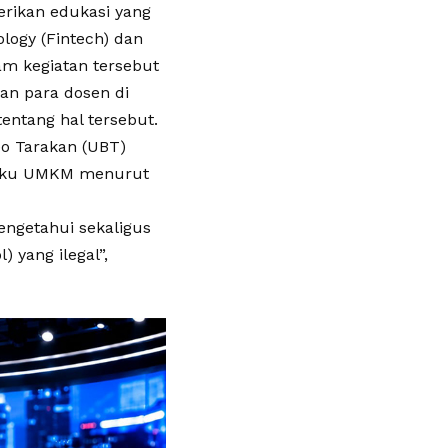
rikan edukasi yang
logy (Fintech) dan
am kegiatan tersebut
an para dosen di
tang hal tersebut.
o Tarakan (UBT)
elaku UMKM menurut
ngetahui sekaligus
 yang ilegal”,