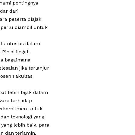
ahami pentingnya
dar dari
ra peserta diajak
perlu diambil untuk
t antusias dalam
injol ilegal.
ara bagaimana
lesaian jika terlanjur
Dosen Fakultas
at lebih bijak dalam
ware terhadap
berkomitmen untuk
an teknologi yang
ng lebih baik, para
 dan terjamin.