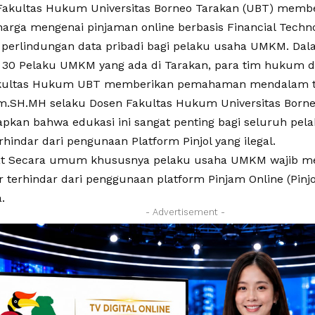
Fakultas Hukum Universitas Borneo Tarakan (UBT) membe
harga mengenai pinjaman online berbasis Financial Techno
 perlindungan data pribadi bagi pelaku usaha UMKM. Dal
eh 30 Pelaku UMKM yang ada di Tarakan, para tim hukum d
akultas Hukum UBT memberikan pemahaman mendalam ten
SH.MH selaku Dosen Fakultas Hukum Universitas Borne
kan bahwa edukasi ini sangat penting bagi seluruh p
rhindar dari pengunaan Platform Pinjol yang ilegal.
at Secara umum khususnya pelaku usaha UMKM wajib me
terhindar dari penggunaan platform Pinjam Online (Pinjol)
.
- Advertisement -