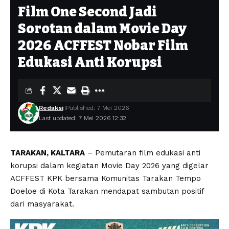
Film One Second Jadi
Sorotan dalam Movie Day
2026 ACFFEST Nobar Film
Edukasi Anti Korupsi
Redaksi
Published: 7 Mei 2026
Last updated: 7 Mei 2026 12:32
TARAKAN, KALTARA
– Pemutaran film edukasi anti
korupsi dalam kegiatan Movie Day 2026 yang digelar
ACFFEST KPK bersama Komunitas Tarakan Tempo
Doeloe di Kota Tarakan mendapat sambutan positif
dari masyarakat.