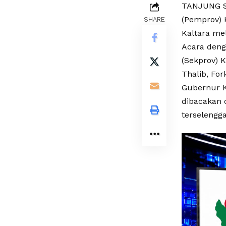
TANJUNG SE
(Pemprov) 
SHARE
Kaltara me
Acara denga
(Sekprov) 
Thalib, For
Gubernur K
dibacakan 
terselengg