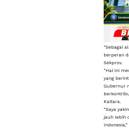
“Sebagai a
berperan d
Sekprov.
“Hal ini m
yang berin
Gubernur m
berkontrib
Kaltara.
“Saya yakin
jauh lebih 
Indonesia,”