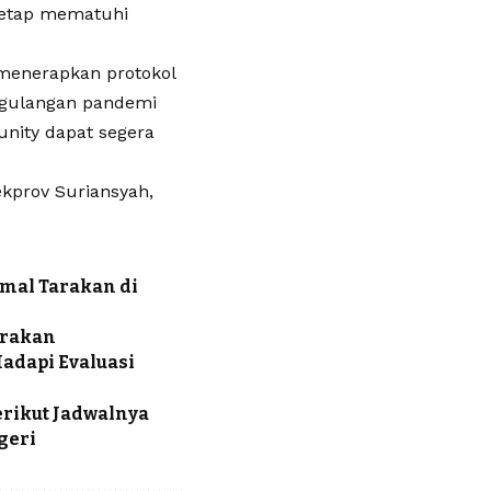
tetap mematuhi
 menerapkan protokol
ggulangan pandemi
unity dapat segera
ekprov Suriansyah,
Amal Tarakan di
arakan
adapi Evaluasi
Berikut Jadwalnya
geri