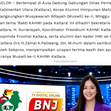
LOR – Bertempat di Aula Gedung Gabungan Dinas Pemer
Kalimantan Utara (Kaltara), Korps Alumni Himpunan Maha
langsungkan Musyawarah Wilayah (Muswil) ke-II, Minggu 
n tema ‘Bakti KAHMI pada Kaltara’ ini dihadiri Sekretaris
Kaltara, H. Suriansyah, Koordinator Presidium KAHMI Kalt
kopimda Provinsi Kaltara, serta alumni dan kader HMI se-
altara Drs H.Zainal A.Paliwang, SH, M.Hum dalam sambu
oleh Sekprov, menyampaikan ucapan terima kasih dan apr
aranya Muswil ke-II KAHMI Kaltara.
- Advertisement -