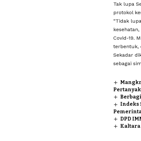
Tak lupa S
protokol k
“Tidak lup
kesehatan
Covid-19. 
terbentuk, 
Sekadar di
sebagai si
Mangkra
Pertanyaka
Berbagi
Indeks 
Pemerinta
DPD IMM
Kaltara