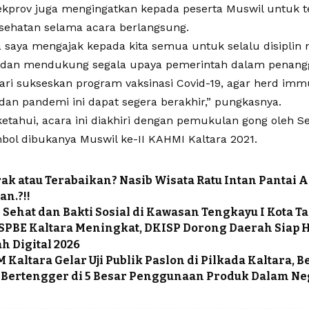
ekprov juga mengingatkan kepada peserta Muswil untuk 
esehatan selama acara berlangsung.
a saya mengajak kepada kita semua untuk selalu disiplin
, dan mendukung segala upaya pemerintah dalam penan
Mari sukseskan program vaksinasi Covid-19, agar herd imm
dan pandemi ini dapat segera berakhir,” pungkasnya.
ketahui, acara ini diakhiri dengan pemukulan gong oleh S
mbol dibukanya Muswil ke-II KAHMI Kaltara 2021.
k atau Terabaikan? Nasib Wisata Ratu Intan Pantai 
n.?!!
 Sehat dan Bakti Sosial di Kawasan Tengkayu I Kota T
SPBE Kaltara Meningkat, DKISP Dorong Daerah Siap H
h Digital 2026
 Kaltara Gelar Uji Publik Paslon di Pilkada Kaltara, 
 Bertengger di 5 Besar Penggunaan Produk Dalam Ne